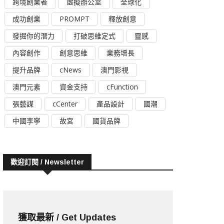
跨境創業者
虛擬辦公室
全球化
成功創業
PROMPT
釋放創意
發掘你的潛力
打破思維定式
靈感
內容創作
創意思維
業務增長
提升品牌
cNews
澳門影視
澳門元素
資金支持
cFunction
張藝謀
cCenter
產品設計
國潮
中國李寧
故宮
國貨品牌
歡迎訂閱 / Newsletter
獲取最新 / Get Updates