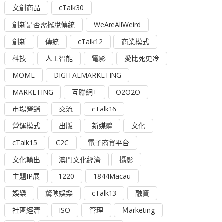
文創商品
cTalk30
創新是否需擺脫傳統
WeAreAllWeird
創新
傳統
cTalk12
商業模式
科技
人工智能
電影
愛比死更冷
MOME
DIGITALMARKETING
MARKETING
互聯網+
O2O2O
市場營銷
交流
cTalk16
營運模式
出版
新媒體
文化
cTalk15
C2C
電子商貿平台
文化輸出
澳門文化經濟
攝影
主題IP展
1220
1844Macau
娛樂
驁映娛樂
cTalk13
融資
社區經濟
ISO
管理
Ｍarketing