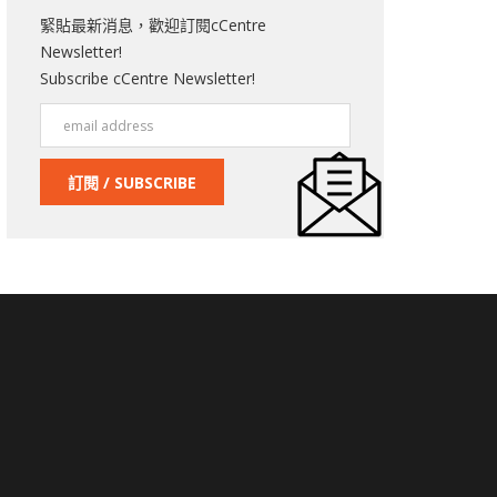
緊貼最新消息，歡迎訂閱cCentre
Newsletter!
Subscribe cCentre Newsletter!