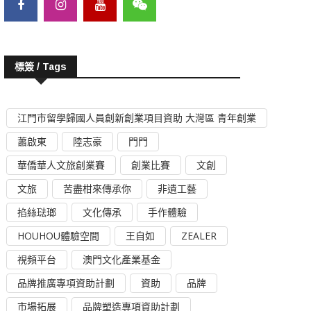
標簽 / Tags
江門市留學歸國人員創新創業項目資助 大灣區 青年創業
蕭啟東
陸志豪
門門
華僑華人文旅創業賽
創業比賽
文創
文旅
苦盡柑來傳承你
非遺工藝
掐絲琺瑯
文化傳承
手作體驗
HOUHOU體驗空間
王自如
ZEALER
視頻平台
澳門文化產業基金
品牌推廣專項資助計劃
資助
品牌
市場拓展
品牌塑造專項資助計劃