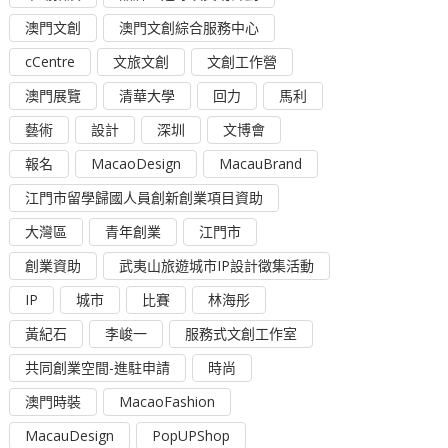
澳門文創
澳門文創綜合服務中心
cCentre
文旅文創
文創工作營
澳門展覽
清華大學
回力
馬利
藝術
設計
深圳
文博會
報名
MacaoDesign
MacauBrand
江門市留學歸國人員創新創業項目資助
大灣區
青年創業
江門市
創業資助
武夷山旅遊城市IP設計徵集活動
IP
城市
比賽
林海彤
黃紀石
李峻一
服務式文創工作室
共同創業空間-進駐申請
時尚
澳門時裝
MacaoFashion
MacauDesign
PopUPShop