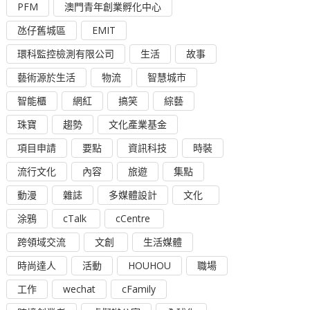
PFM
澳門青年創業孵化中心
氹仔舊城區
EMIT
環科監控檢測有限公司
生活
故事
藝術源於生活
物流
智慧城市
智能櫃
網紅
搞笑
綜藝
珠寶
趨勢
文化產業基金
項目申請
要點
資訊科技
時裝
流行文化
內容
旅遊
集點
動漫
雜誌
多媒體設計
文化
涂鴉
cTalk
cCentre
跨領域交流
文創
生活媒體
時尚達人
活動
HOUHOU
職場
工作
wechat
cFamily