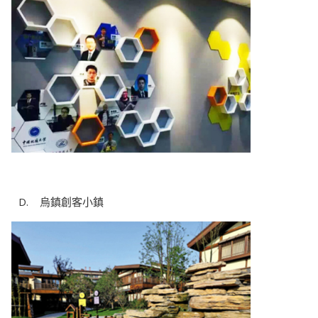
 烏鎮創客小鎮