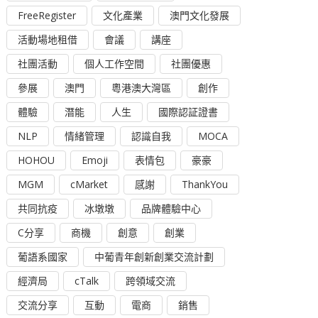
FreeRegister
文化產業
澳門文化發展
活動場地租借
會議
講座
社團活動
個人工作空間
社團優惠
參展
澳門
粵港澳大灣區
創作
體驗
潛能
人生
國際認証證書
NLP
情緒管理
認識自我
MOCA
HOHOU
Emoji
表情包
豪豪
MGM
cMarket
感謝
ThankYou
共同抗疫
冰墩墩
品牌體驗中心
C分享
商機
創意
創業
葡語系國家
中葡青年創新創業交流計劃
經濟局
cTalk
跨領域交流
交流分享
互動
電商
銷售