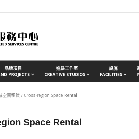
品牌項目
進駐工作室
設施
AND PROJECTS
CREATIVE STUDIOS
FACILITIES
間租賃 / Cross-region Space Rental
on Space Rental