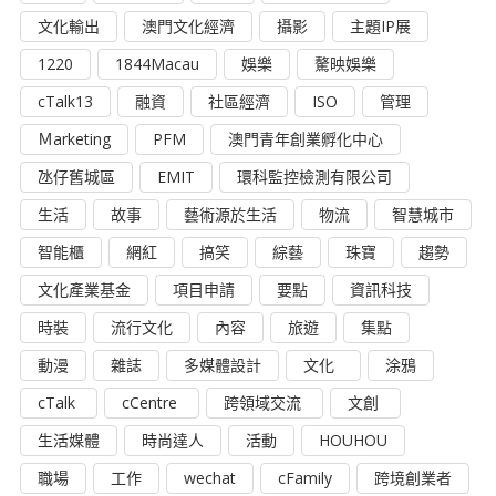
文化輸出
澳門文化經濟
攝影
主題IP展
1220
1844Macau
娛樂
驁映娛樂
cTalk13
融資
社區經濟
ISO
管理
Ｍarketing
PFM
澳門青年創業孵化中心
氹仔舊城區
EMIT
環科監控檢測有限公司
生活
故事
藝術源於生活
物流
智慧城市
智能櫃
網紅
搞笑
綜藝
珠寶
趨勢
文化產業基金
項目申請
要點
資訊科技
時裝
流行文化
內容
旅遊
集點
動漫
雜誌
多媒體設計
文化
涂鴉
cTalk
cCentre
跨領域交流
文創
生活媒體
時尚達人
活動
HOUHOU
職場
工作
wechat
cFamily
跨境創業者