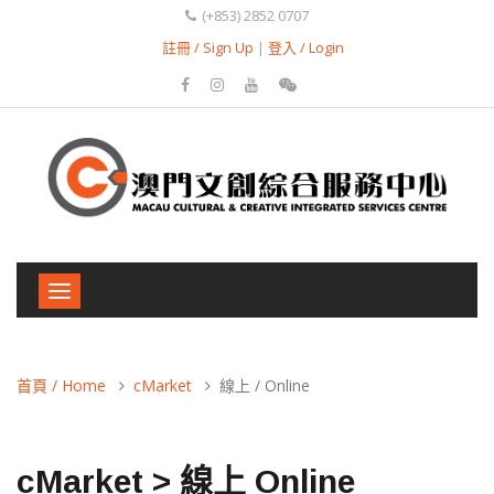
(+853) 2852 0707
註冊 / Sign Up
|
登入 / Login
Toggle
navigation
首頁 / Home
cMarket
線上 / Online
cMarket > 線上 Online