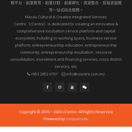
務平台、創業教育、創業社群、創業孵化、資源整合、投融資服務
等一站式綜合服務。
Macau Cultural & Creative Integrated Services
Centre（cCentre）is dedicated to creating an innovative &
comprehensive incubation service platform and capital
ecosystem, including co-working space, business service
platform, entrepreneurship education, entrepreneurship
community, entrepreneurship incubation , resource
consolidation, investment and financing services, cross district
services, etc.
+853 2852 0707
info@ccentre.com.mo
Copyright © 2016 ~ 2026 cCentre. All Rights Reserved.
Powered by
Uniquecode
.