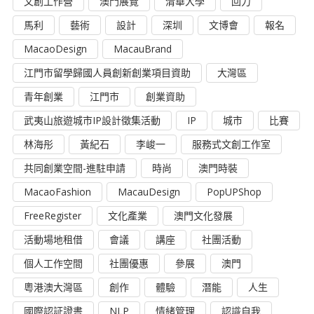
文創工作營
澳門展覽
清華大學
回力
馬利
藝術
設計
深圳
文博會
報名
MacaoDesign
MacauBrand
江門市留學歸國人員創新創業項目資助
大灣區
青年創業
江門市
創業資助
武夷山旅遊城市IP設計徵集活動
IP
城市
比賽
林海彤
黃紀石
李峻一
服務式文創工作室
共同創業空間-進駐申請
時尚
澳門時裝
MacaoFashion
MacauDesign
PopUPShop
FreeRegister
文化產業
澳門文化發展
活動場地租借
會議
講座
社團活動
個人工作空間
社團優惠
參展
澳門
粵港澳大灣區
創作
體驗
潛能
人生
國際認証證書
NLP
情緒管理
認識自我