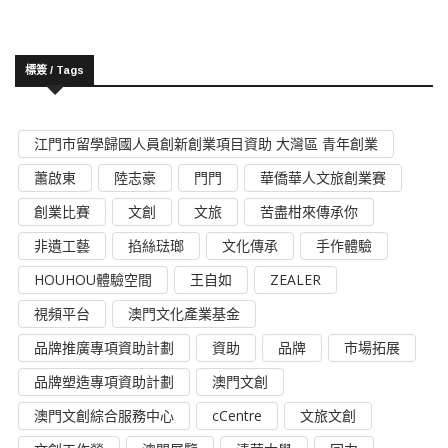
標簽 / Tags
江門市留學歸國人員創新創業項目資助 大灣區 青年創業
蕭啟東
陸志豪
門門
華僑華人文旅創業賽
創業比賽
文創
文旅
苦盡柑來傳承你
非遺工藝
掐絲琺瑯
文化傳承
手作體驗
HOUHOU體驗空間
王自如
ZEALER
視頻平台
澳門文化產業基金
品牌推廣專項資助計劃
資助
品牌
市場拓展
品牌塑造專項資助計劃
澳門文創
澳門文創綜合服務中心
cCentre
文旅文創