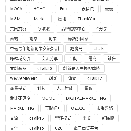
MOCA
HOHOU
Emoji
表情包
豪豪
MGM
cMarket
感謝
ThankYou
共同抗疫
冰墩墩
品牌體驗中心
C分享
商機
創意
創業
葡語系國家
中葡青年創新創業交流計劃
經濟局
cTalk
跨領域交流
交流分享
互動
電商
銷售
文創商品
cTalk30
創新是否需擺脫傳統
WeAreAllWeird
創新
傳統
cTalk12
商業模式
科技
人工智能
電影
愛比死更冷
MOME
DIGITALMARKETING
MARKETING
互聯網+
O2O2O
市場營銷
交流
cTalk16
營運模式
出版
新媒體
文化
cTalk15
C2C
電子商貿平台