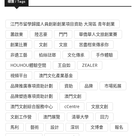
標簽 / Tags
江門市留學歸國人員創新創業項目資助 大灣區 青年創業
蕭啟東
陸志豪
門門
華僑華人文旅創業賽
創業比賽
文創
文旅
苦盡柑來傳承你
非遺工藝
掐絲琺瑯
文化傳承
手作體驗
HOUHOU體驗空間
王自如
ZEALER
視頻平台
澳門文化產業基金
品牌推廣專項資助計劃
資助
品牌
市場拓展
品牌塑造專項資助計劃
澳門文創
澳門文創綜合服務中心
cCentre
文旅文創
文創工作營
澳門展覽
清華大學
回力
馬利
藝術
設計
深圳
文博會
報名