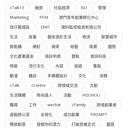
cTalk13
融資
社區經濟
ISO
管理
Ｍarketing
PFM
澳門青年創業孵化中心
氹仔舊城區
EMIT
環科監控檢測有限公司
生活
故事
藝術源於生活
物流
智慧城市
智能櫃
網紅
搞笑
綜藝
珠寶
趨勢
文化產業基金
項目申請
要點
資訊科技
時裝
流行文化
內容
旅遊
集點
動漫
雜誌
多媒體設計
文化
涂鴉
cTalk
cCentre
跨領域交流
文創
生活媒體
時尚達人
活動
HOUHOU
職場
工作
wechat
cFamily
跨境創業者
虛擬辦公室
全球化
成功創業
PROMPT
釋放創意
發掘你的潛力
打破思維定式
靈感