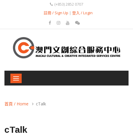
(+853) 2852 0707
註冊 / Sign Up
|
登入 / Login
Toggle
navigation
首頁 / Home
cTalk
cTalk