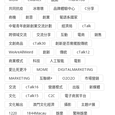
共同抗疫
冰墩墩
品牌體驗中心
C分享
商機
創意
創業
葡語系國家
中葡青年創新創業交流計劃
經濟局
cTalk
跨領域交流
交流分享
互動
電商
銷售
文創商品
cTalk30
創新是否需擺脫傳統
WeAreAllWeird
創新
傳統
cTalk12
商業模式
科技
人工智能
電影
愛比死更冷
MOME
DIGITALMARKETING
MARKETING
互聯網+
O2O2O
市場營銷
交流
cTalk16
營運模式
出版
新媒體
文化
cTalk15
C2C
電子商貿平台
文化輸出
澳門文化經濟
攝影
主題IP展
1220
1844Macau
娛樂
驁映娛樂