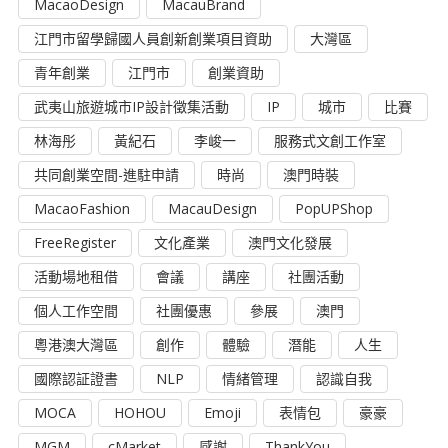
MacaoDesign
MacauBrand
江門市留學歸國人員創新創業項目資助
大灣區
青年創業
江門市
創業資助
武夷山旅遊城市IP設計徵集活動
IP
城市
比賽
林海彤
黃紀石
李峻一
服務式文創工作室
共同創業空間-進駐申請
時尚
澳門時裝
MacaoFashion
MacauDesign
PopUPShop
FreeRegister
文化產業
澳門文化發展
活動場地租借
會議
講座
社團活動
個人工作空間
社團優惠
參展
澳門
粵港澳大灣區
創作
體驗
潛能
人生
國際認証證書
NLP
情緒管理
認識自我
MOCA
HOHOU
Emoji
表情包
豪豪
MGM
cMarket
感謝
ThankYou