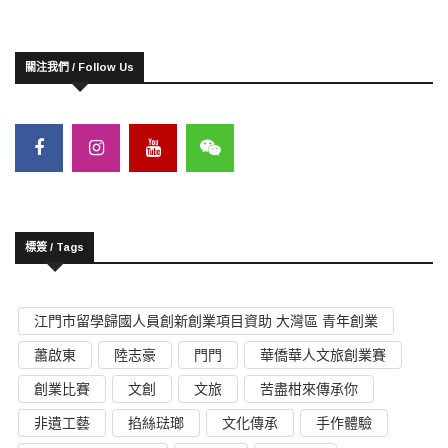
關注我們 / Follow Us
標簽 / Tags
江門市留學歸國人員創新創業項目資助 大灣區 青年創業
蕭啟東
陸志豪
門門
華僑華人文旅創業賽
創業比賽
文創
文旅
苦盡柑來傳承你
非遺工藝
掐絲琺瑯
文化傳承
手作體驗