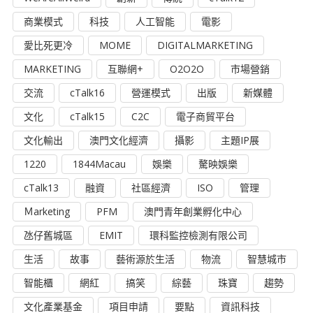
商業模式
科技
人工智能
電影
愛比死更冷
MOME
DIGITALMARKETING
MARKETING
互聯網+
O2O2O
市場營銷
交流
cTalk16
營運模式
出版
新媒體
文化
cTalk15
C2C
電子商貿平台
文化輸出
澳門文化經濟
攝影
主題IP展
1220
1844Macau
娛樂
驁映娛樂
cTalk13
融資
社區經濟
ISO
管理
Ｍarketing
PFM
澳門青年創業孵化中心
氹仔舊城區
EMIT
環科監控檢測有限公司
生活
故事
藝術源於生活
物流
智慧城市
智能櫃
網紅
搞笑
綜藝
珠寶
趨勢
文化產業基金
項目申請
要點
資訊科技