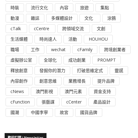
時裝
流行文化
內容
旅遊
集點
動漫
雜誌
多媒體設計
文化
涂鴉
cTalk
cCentre
跨領域交流
文創
生活媒體
時尚達人
活動
HOUHOU
職場
工作
wechat
cFamily
跨境創業者
虛擬辦公室
全球化
成功創業
PROMPT
釋放創意
發掘你的潛力
打破思維定式
靈感
內容創作
創意思維
業務增長
提升品牌
cNews
澳門影視
澳門元素
資金支持
cFunction
張藝謀
cCenter
產品設計
國潮
中國李寧
故宮
國貨品牌
歡迎訂閱 / Newsletter