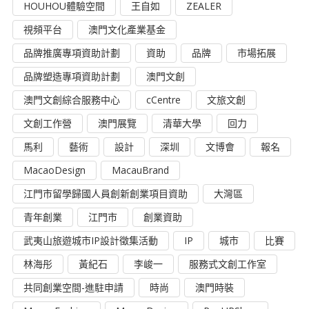
HOUHOU體驗空間
王自如
ZEALER
視頻平台
澳門文化產業基金
品牌推廣專項資助計劃
資助
品牌
市場拓展
品牌塑造專項資助計劃
澳門文創
澳門文創綜合服務中心
cCentre
文旅文創
文創工作營
澳門展覽
清華大學
回力
馬利
藝術
設計
深圳
文博會
報名
MacaoDesign
MacauBrand
江門市留學歸國人員創新創業項目資助
大灣區
青年創業
江門市
創業資助
武夷山旅遊城市IP設計徵集活動
IP
城市
比賽
林海彤
黃紀石
李峻一
服務式文創工作室
共同創業空間-進駐申請
時尚
澳門時裝