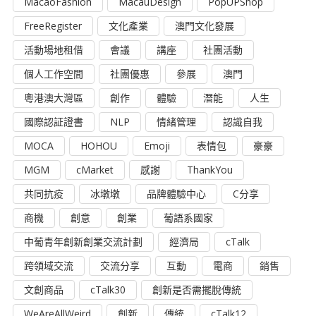
MacaoFashion
MacauDesign
PopUPShop
FreeRegister
文化產業
澳門文化發展
活動場地租借
會議
講座
社團活動
個人工作空間
社團優惠
參展
澳門
粵港澳大灣區
創作
體驗
潛能
人生
國際認証證書
NLP
情緒管理
認識自我
MOCA
HOHOU
Emoji
表情包
豪豪
MGM
cMarket
感謝
ThankYou
共同抗疫
冰墩墩
品牌體驗中心
C分享
商機
創意
創業
葡語系國家
中葡青年創新創業交流計劃
經濟局
cTalk
跨領域交流
交流分享
互動
電商
銷售
文創商品
cTalk30
創新是否需擺脫傳統
WeAreAllWeird
創新
傳統
cTalk12