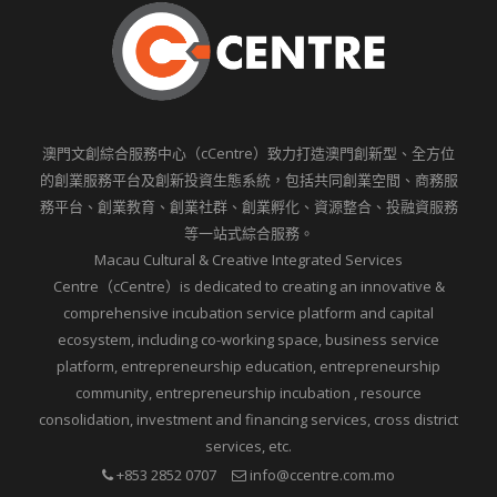
澳門文創綜合服務中心（cCentre）致力打造澳門創新型、全方位
的創業服務平台及創新投資生態系統，包括共同創業空間、商務服
務平台、創業教育、創業社群、創業孵化、資源整合、投融資服務
等一站式綜合服務。
Macau Cultural & Creative Integrated Services
Centre（cCentre）is dedicated to creating an innovative &
comprehensive incubation service platform and capital
ecosystem, including co-working space, business service
platform, entrepreneurship education, entrepreneurship
community, entrepreneurship incubation , resource
consolidation, investment and financing services, cross district
services, etc.
+853 2852 0707
info@ccentre.com.mo