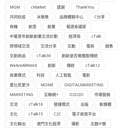
MGM
cMarket
感謝
ThankYou
共同抗疫
冰墩墩
品牌體驗中心
C分享
商機
創意
創業
葡語系國家
中葡青年創新創業交流計劃
經濟局
cTalk
跨領域交流
交流分享
互動
電商
銷售
文創商品
cTalk30
創新是否需擺脫傳統
WeAreAllWeird
創新
傳統
cTalk12
商業模式
科技
人工智能
電影
愛比死更冷
MOME
DIGITALMARKETING
MARKETING
互聯網+
O2O2O
市場營銷
交流
cTalk16
營運模式
出版
新媒體
文化
cTalk15
C2C
電子商貿平台
文化輸出
澳門文化經濟
攝影
主題IP展