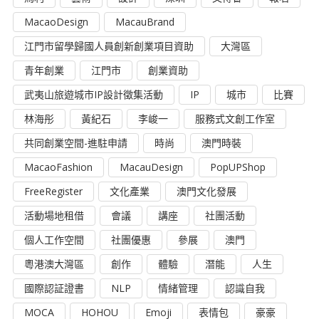
MacaoDesign
MacauBrand
江門市留學歸國人員創新創業項目資助
大灣區
青年創業
江門市
創業資助
武夷山旅遊城市IP設計徵集活動
IP
城市
比賽
林海彤
黃紀石
李峻一
服務式文創工作室
共同創業空間-進駐申請
時尚
澳門時裝
MacaoFashion
MacauDesign
PopUPShop
FreeRegister
文化產業
澳門文化發展
活動場地租借
會議
講座
社團活動
個人工作空間
社團優惠
參展
澳門
粵港澳大灣區
創作
體驗
潛能
人生
國際認証證書
NLP
情緒管理
認識自我
MOCA
HOHOU
Emoji
表情包
豪豪