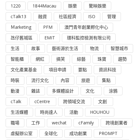
1220
1844Macau
娛樂
驁映娛樂
cTalk13
融資
社區經濟
ISO
管理
Ｍarketing
PFM
澳門青年創業孵化中心
氹仔舊城區
EMIT
環科監控檢測有限公司
生活
故事
藝術源於生活
物流
智慧城市
智能櫃
網紅
搞笑
綜藝
珠寶
趨勢
文化產業基金
項目申請
要點
資訊科技
時裝
流行文化
內容
旅遊
集點
動漫
雜誌
多媒體設計
文化
涂鴉
cTalk
cCentre
跨領域交流
文創
生活媒體
時尚達人
活動
HOUHOU
職場
工作
wechat
cFamily
跨境創業者
虛擬辦公室
全球化
成功創業
PROMPT