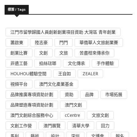
標簽 / Tags
江門市留學歸國人員創新創業項目資助 大灣區 青年創業
蕭啟東
陸志豪
門門
華僑華人文旅創業賽
創業比賽
文創
文旅
苦盡柑來傳承你
非遺工藝
掐絲琺瑯
文化傳承
手作體驗
HOUHOU體驗空間
王自如
ZEALER
視頻平台
澳門文化產業基金
品牌推廣專項資助計劃
資助
品牌
市場拓展
品牌塑造專項資助計劃
澳門文創
澳門文創綜合服務中心
cCentre
文旅文創
文創工作營
澳門展覽
清華大學
回力
馬利
藝術
設計
深圳
文博會
報名