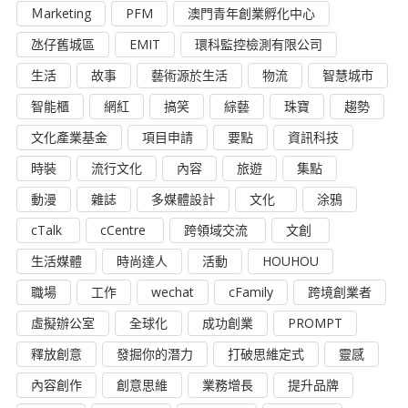
Ｍarketing
PFM
澳門青年創業孵化中心
氹仔舊城區
EMIT
環科監控檢測有限公司
生活
故事
藝術源於生活
物流
智慧城市
智能櫃
網紅
搞笑
綜藝
珠寶
趨勢
文化產業基金
項目申請
要點
資訊科技
時裝
流行文化
內容
旅遊
集點
動漫
雜誌
多媒體設計
文化
涂鴉
cTalk
cCentre
跨領域交流
文創
生活媒體
時尚達人
活動
HOUHOU
職場
工作
wechat
cFamily
跨境創業者
虛擬辦公室
全球化
成功創業
PROMPT
釋放創意
發掘你的潛力
打破思維定式
靈感
內容創作
創意思維
業務增長
提升品牌