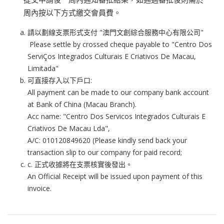
周內按以下方式繳交會員費。
請以劃線支票形式支付 "澳門文創綜合服務中心有限公司"
Please settle by crossed cheque payable to "Centro Dos
ServiÇos Integrados Culturais E Criativos De Macau,
Limitada"
可直接存入以下戶口:
All payment can be made to our company bank account
at Bank of China (Macau Branch).
Acc name: "Centro Dos Servicos Integrados Culturais E
Criativos De Macau Lda",
A/C: 010120849620 (Please kindly send back your
transaction slip to our company for paid record;
c. 正式收據將在支票核實後發出。
An Official Receipt will be issued upon payment of this
invoice.