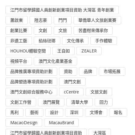
江門市留學歸國人員創新創業項目資助 大灣區 青年創業
蕭啟東
陸志豪
門門
華僑華人文旅創業賽
創業比賽
文創
文旅
苦盡柑來傳承你
非遺工藝
掐絲琺瑯
文化傳承
手作體驗
HOUHOU體驗空間
王自如
ZEALER
視頻平台
澳門文化產業基金
品牌推廣專項資助計劃
資助
品牌
市場拓展
品牌塑造專項資助計劃
澳門文創
澳門文創綜合服務中心
cCentre
文旅文創
文創工作營
澳門展覽
清華大學
回力
馬利
藝術
設計
深圳
文博會
報名
MacaoDesign
MacauBrand
江門市留學歸國人員創新創業項目資助
大灣區