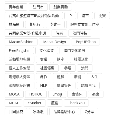
青年創業
江門市
創業資助
武夷山旅遊城市IP設計徵集活動
IP
城市
比賽
林海彤
黃紀石
李峻一
服務式文創工作室
共同創業空間-進駐申請
時尚
澳門時裝
MacaoFashion
MacauDesign
PopUPShop
FreeRegister
文化產業
澳門文化發展
活動場地租借
會議
講座
社團活動
個人工作空間
社團優惠
參展
澳門
粵港澳大灣區
創作
體驗
潛能
人生
國際認証證書
NLP
情緒管理
認識自我
MOCA
HOHOU
Emoji
表情包
豪豪
MGM
cMarket
感謝
ThankYou
共同抗疫
冰墩墩
品牌體驗中心
C分享