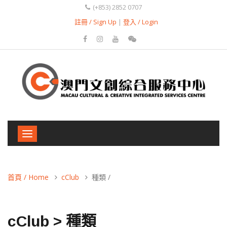
(+853) 2852 0707
註冊 / Sign Up
|
登入 / Login
Toggle
navigation
首頁 / Home
cClub
種類 /
cClub > 種類