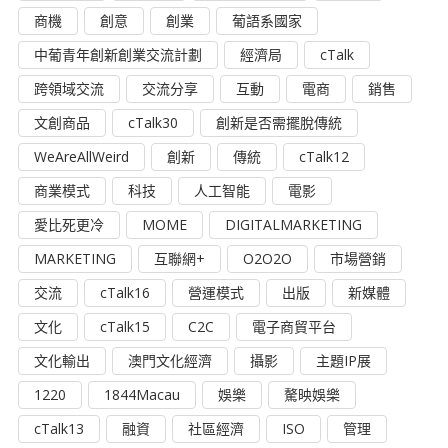
商機
創意
創業
葡語系國家
中葡青年創新創業交流計劃
經濟局
cTalk
跨領域交流
交流分享
互動
電商
銷售
文創商品
cTalk30
創新是否需擺脫傳統
WeAreAllWeird
創新
傳統
cTalk12
商業模式
科技
人工智能
電影
愛比死更冷
MOME
DIGITALMARKETING
MARKETING
互聯網+
O2O2O
市場營銷
交流
cTalk16
營運模式
出版
新媒體
文化
cTalk15
C2C
電子商貿平台
文化輸出
澳門文化經濟
攝影
主題IP展
1220
1844Macau
娛樂
驁映娛樂
cTalk13
融資
社區經濟
ISO
管理