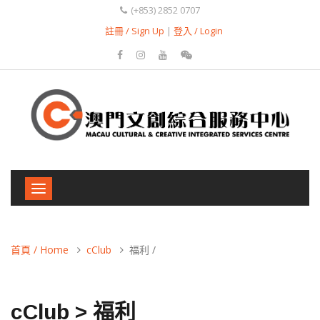
(+853) 2852 0707
註冊 / Sign Up
|
登入 / Login
Toggle
navigation
首頁 / Home
cClub
福利 /
cClub > 福利