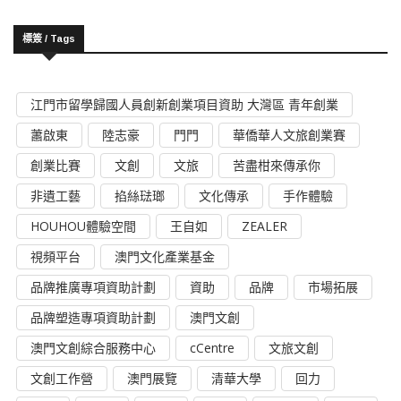
標簽 / Tags
江門市留學歸國人員創新創業項目資助 大灣區 青年創業
蕭啟東
陸志豪
門門
華僑華人文旅創業賽
創業比賽
文創
文旅
苦盡柑來傳承你
非遺工藝
掐絲琺瑯
文化傳承
手作體驗
HOUHOU體驗空間
王自如
ZEALER
視頻平台
澳門文化產業基金
品牌推廣專項資助計劃
資助
品牌
市場拓展
品牌塑造專項資助計劃
澳門文創
澳門文創綜合服務中心
cCentre
文旅文創
文創工作營
澳門展覽
清華大學
回力