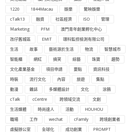
1220
1844Macau
娛樂
驁映娛樂
cTalk13
融資
社區經濟
ISO
管理
Ｍarketing
PFM
澳門青年創業孵化中心
氹仔舊城區
EMIT
環科監控檢測有限公司
生活
故事
藝術源於生活
物流
智慧城市
智能櫃
網紅
搞笑
綜藝
珠寶
趨勢
文化產業基金
項目申請
要點
資訊科技
時裝
流行文化
內容
旅遊
集點
動漫
雜誌
多媒體設計
文化
涂鴉
cTalk
cCentre
跨領域交流
文創
生活媒體
時尚達人
活動
HOUHOU
職場
工作
wechat
cFamily
跨境創業者
虛擬辦公室
全球化
成功創業
PROMPT