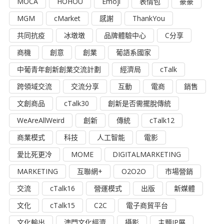
MOCA
HOHOU
Emoji
表情包
豪豪
MGM
cMarket
感謝
ThankYou
共同抗疫
冰墩墩
品牌體驗中心
C分享
商機
創意
創業
葡語系國家
中葡青年創新創業交流計劃
經濟局
cTalk
跨領域交流
交流分享
互動
電商
銷售
文創商品
cTalk30
創新是否需擺脫傳統
WeAreAllWeird
創新
傳統
cTalk12
商業模式
科技
人工智能
電影
愛比死更冷
MOME
DIGITALMARKETING
MARKETING
互聯網+
O2O2O
市場營銷
交流
cTalk16
營運模式
出版
新媒體
文化
cTalk15
C2C
電子商貿平台
文化輸出
澳門文化經濟
攝影
主題IP展