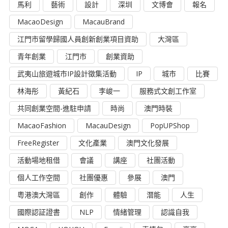
馬利
藝術
設計
深圳
文博會
報名
MacaoDesign
MacauBrand
江門市留學歸國人員創新創業項目資助
大灣區
青年創業
江門市
創業資助
武夷山旅遊城市IP設計徵集活動
IP
城市
比賽
林海彤
黃紀石
李峻一
服務式文創工作室
共同創業空間-進駐申請
時尚
澳門時裝
MacaoFashion
MacauDesign
PopUPShop
FreeRegister
文化產業
澳門文化發展
活動場地租借
會議
講座
社團活動
個人工作空間
社團優惠
參展
澳門
粵港澳大灣區
創作
體驗
潛能
人生
國際認証證書
NLP
情緒管理
認識自我