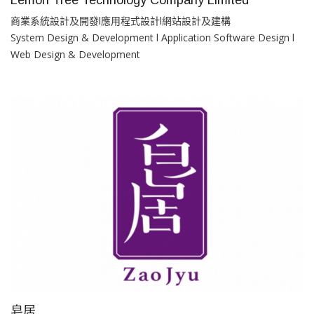
Lemon Tree Technology Company Limited
商業系統設計及開發l應用程式設計l網站設計及建構
System Design & Development l Application Software Design l
Web Design & Development
皂居