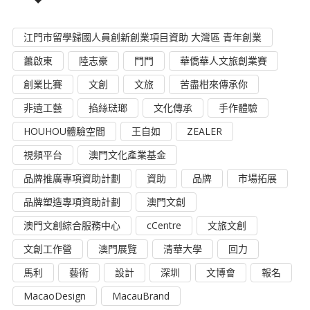
江門市留學歸國人員創新創業項目資助 大灣區 青年創業
蕭啟東
陸志豪
門門
華僑華人文旅創業賽
創業比賽
文創
文旅
苦盡柑來傳承你
非遺工藝
掐絲琺瑯
文化傳承
手作體驗
HOUHOU體驗空間
王自如
ZEALER
視頻平台
澳門文化產業基金
品牌推廣專項資助計劃
資助
品牌
市場拓展
品牌塑造專項資助計劃
澳門文創
澳門文創綜合服務中心
cCentre
文旅文創
文創工作營
澳門展覽
清華大學
回力
馬利
藝術
設計
深圳
文博會
報名
MacaoDesign
MacauBrand