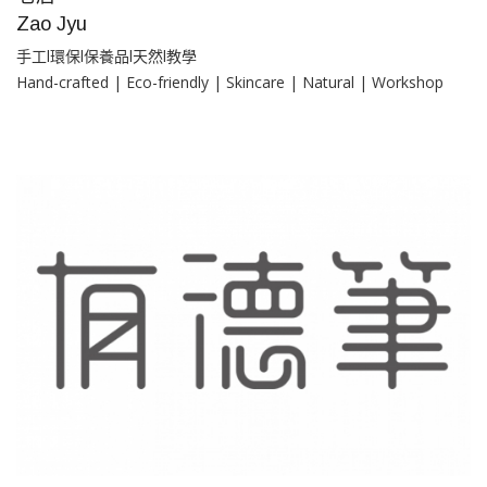
Zao Jyu
手工l環保l保養品l天然l教學
Hand-crafted | Eco-friendly | Skincare | Natural | Workshop