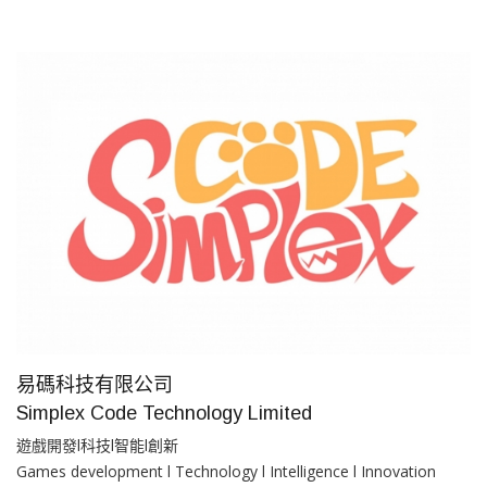
易碼科技有限公司
Simplex Code Technology Limited
遊戲開發l科技l智能l創新
Games development l Technology l Intelligence l Innovation