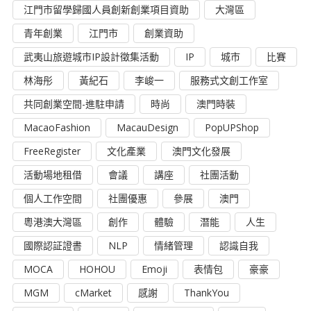
江門市留學歸國人員創新創業項目資助
大灣區
青年創業
江門市
創業資助
武夷山旅遊城市IP設計徵集活動
IP
城市
比賽
林海彤
黃紀石
李峻一
服務式文創工作室
共同創業空間-進駐申請
時尚
澳門時裝
MacaoFashion
MacauDesign
PopUPShop
FreeRegister
文化產業
澳門文化發展
活動場地租借
會議
講座
社團活動
個人工作空間
社團優惠
參展
澳門
粵港澳大灣區
創作
體驗
潛能
人生
國際認証證書
NLP
情緒管理
認識自我
MOCA
HOHOU
Emoji
表情包
豪豪
MGM
cMarket
感謝
ThankYou