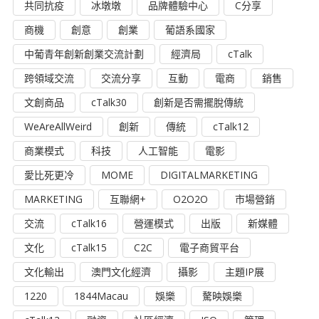
共同抗疫
冰墩墩
品牌體驗中心
C分享
商機
創意
創業
葡語系國家
中葡青年創新創業交流計劃
經濟局
cTalk
跨領域交流
交流分享
互動
電商
銷售
文創商品
cTalk30
創新是否需擺脫傳統
WeAreAllWeird
創新
傳統
cTalk12
商業模式
科技
人工智能
電影
愛比死更冷
MOME
DIGITALMARKETING
MARKETING
互聯網+
O2O2O
市場營銷
交流
cTalk16
營運模式
出版
新媒體
文化
cTalk15
C2C
電子商貿平台
文化輸出
澳門文化經濟
攝影
主題IP展
1220
1844Macau
娛樂
驁映娛樂