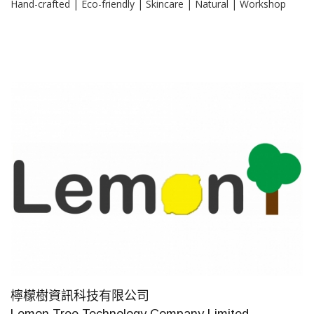
Hand-crafted | Eco-friendly | Skincare | Natural | Workshop
檸檬樹資訊科技有限公司