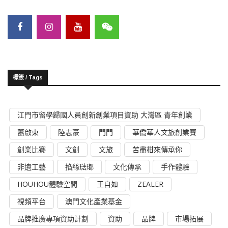
標簽 / Tags
江門市留學歸國人員創新創業項目資助 大灣區 青年創業
蕭啟東
陸志豪
門門
華僑華人文旅創業賽
創業比賽
文創
文旅
苦盡柑來傳承你
非遺工藝
掐絲琺瑯
文化傳承
手作體驗
HOUHOU體驗空間
王自如
ZEALER
視頻平台
澳門文化產業基金
品牌推廣專項資助計劃
資助
品牌
市場拓展