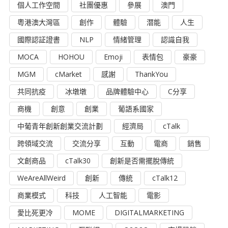
個人工作空間
社團優惠
參展
澳門
粵港澳大灣區
創作
體驗
潛能
人生
國際認証證書
NLP
情緒管理
認識自我
MOCA
HOHOU
Emoji
表情包
豪豪
MGM
cMarket
感謝
ThankYou
共同抗疫
冰墩墩
品牌體驗中心
C分享
商機
創意
創業
葡語系國家
中葡青年創新創業交流計劃
經濟局
cTalk
跨領域交流
交流分享
互動
電商
銷售
文創商品
cTalk30
創新是否需擺脫傳統
WeAreAllWeird
創新
傳統
cTalk12
商業模式
科技
人工智能
電影
愛比死更冷
MOME
DIGITALMARKETING