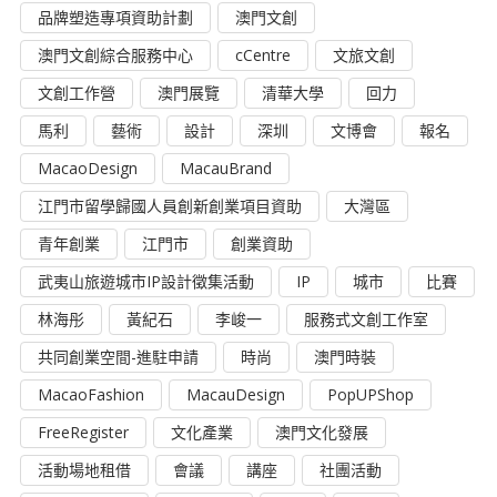
品牌塑造專項資助計劃
澳門文創
澳門文創綜合服務中心
cCentre
文旅文創
文創工作營
澳門展覽
清華大學
回力
馬利
藝術
設計
深圳
文博會
報名
MacaoDesign
MacauBrand
江門市留學歸國人員創新創業項目資助
大灣區
青年創業
江門市
創業資助
武夷山旅遊城市IP設計徵集活動
IP
城市
比賽
林海彤
黃紀石
李峻一
服務式文創工作室
共同創業空間-進駐申請
時尚
澳門時裝
MacaoFashion
MacauDesign
PopUPShop
FreeRegister
文化產業
澳門文化發展
活動場地租借
會議
講座
社團活動