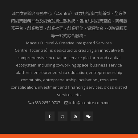
澳門文創綜合服務中心（cCentre）致力打造澳門創新型、全方位
的創業服務平台及創新投資生態系統，包括共同創業空間、商務服
務平台、創業教育、創業社群、創業孵化、資源整合、投融資服務
等一站式綜合服務。
Macau Cultural & Creative Integrated Services
Centre（cCentre）is dedicated to creating an innovative &
comprehensive incubation service platform and capital
ecosystem, including co-working space, business service
platform, entrepreneurship education, entrepreneurship
community, entrepreneurship incubation , resource
consolidation, investment and financing services, cross district
services, etc.
+853 2852 0707
info@ccentre.com.mo