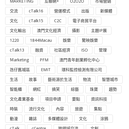
MARKETING
互聯網+
O2O2O
市場營銷
交流
cTalk16
營運模式
出版
新媒體
文化
cTalk15
C2C
電子商貿平台
文化輸出
澳門文化經濟
攝影
主題IP展
1220
1844Macau
娛樂
驁映娛樂
cTalk13
融資
社區經濟
ISO
管理
Ｍarketing
PFM
澳門青年創業孵化中心
氹仔舊城區
EMIT
環科監控檢測有限公司
生活
故事
藝術源於生活
物流
智慧城市
智能櫃
網紅
搞笑
綜藝
珠寶
趨勢
文化產業基金
項目申請
要點
資訊科技
時裝
流行文化
內容
旅遊
集點
動漫
雜誌
多媒體設計
文化
涂鴉
cTalk
cCentre
跨領域交流
文創