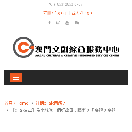
(+853) 2852 0707
註冊 / Sign Up
|
登入 / Login
Toggle
navigation
首頁 / Home
往期cTalk回顧 /
【cTalk#22】為小城說一個好故事：藝術 X 多媒體 X 媒體