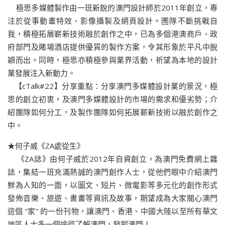
極思多媒體製作由一班新銳的澳門設計師於2011年創立，專
注於從事動畫特效、影像攝製及網頁設計。圑隊不斷挑戰自
我，積極拓展嶄新技術融於創作之中，已為多個港澳商戶、政
府部門及賭場酒店提供優質的製作方案，令其形象於平凡中脫
穎而出。同時，極思亦積極參與業界活動，祈望為本地的設計
業發展注入新動力。
【cTalk#22】分享重點：分享澳門多媒體設計業的景況，極
思的創立初衷，及澳門多媒體設計的市場的需求和優劣勢；介
紹團隊如何分工，及製作團隊如何拓展嶄新技術以融於創作之
中。
★何子威《ZA處從生》
《ZA誌》由何子威於2012年自資創立，為澳門免費網上雜
誌，集結一班充滿熱誠的澳門創作人士，從他們眼中介紹澳門
鮮為人知的一面，以圖文、短片、微電影等多元化的創作形式
發佈音樂、旅遊、書畫等資訊及故事，期望成為大家關心澳門
這個 “家” 的一份刊物，讓澳門、香港、中國大陸以至所有華文
地區人士多一個途徑了解澳門，發掘澳門！