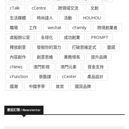
cTalk
cCentre
跨領域交流
文創
生活媒體
時尚達人
活動
HOUHOU
職場
工作
wechat
cFamily
跨境創業者
虛擬辦公室
全球化
成功創業
PROMPT
釋放創意
發掘你的潛力
打破思維定式
靈感
內容創作
創意思維
業務增長
提升品牌
cNews
澳門影視
澳門元素
資金支持
cFunction
張藝謀
cCenter
產品設計
國潮
中國李寧
故宮
國貨品牌
歡迎訂閱 / Newsletter