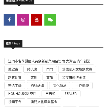
關注我們 / Follow Us
標簽 / Tags
江門市留學歸國人員創新創業項目資助 大灣區 青年創業
蕭啟東
陸志豪
門門
華僑華人文旅創業賽
創業比賽
文創
文旅
苦盡柑來傳承你
非遺工藝
掐絲琺瑯
文化傳承
手作體驗
HOUHOU體驗空間
王自如
ZEALER
視頻平台
澳門文化產業基金