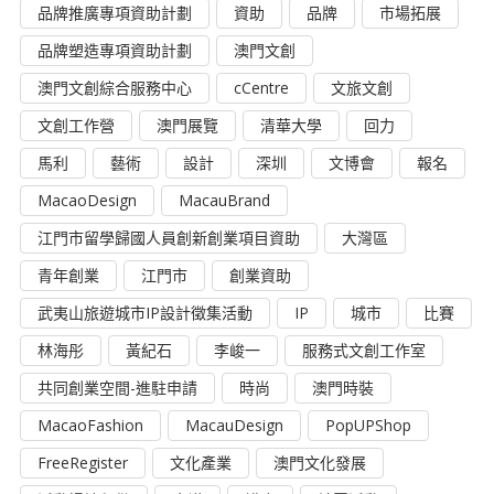
品牌推廣專項資助計劃
資助
品牌
市場拓展
品牌塑造專項資助計劃
澳門文創
澳門文創綜合服務中心
cCentre
文旅文創
文創工作營
澳門展覽
清華大學
回力
馬利
藝術
設計
深圳
文博會
報名
MacaoDesign
MacauBrand
江門市留學歸國人員創新創業項目資助
大灣區
青年創業
江門市
創業資助
武夷山旅遊城市IP設計徵集活動
IP
城市
比賽
林海彤
黃紀石
李峻一
服務式文創工作室
共同創業空間-進駐申請
時尚
澳門時裝
MacaoFashion
MacauDesign
PopUPShop
FreeRegister
文化產業
澳門文化發展