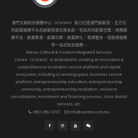
澳門文創綜合服務中心（cCentre）致力打造澳門創新型、全方位
的創業服務平台及創新投資生態系統，包括共同創業空間、商務服
務平台、創業教育、創業社群、創業孵化、資源整合、投融資服務
等一站式綜合服務。
Macau Cultural & Creative Integrated Services
Centre（cCentre）is dedicated to creating an innovative &
comprehensive incubation service platform and capital
ecosystem, including co-working space, business service
platform, entrepreneurship education, entrepreneurship
community, entrepreneurship incubation , resource
consolidation, investment and financing services, cross district
services, etc.
+853 2852 0707
info@ccentre.com.mo