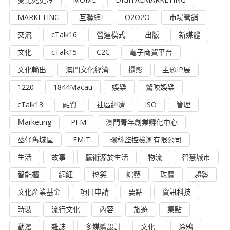
MARKETING
互聯網+
O2O2O
市場營銷
交流
cTalk16
營運模式
出版
新媒體
文化
cTalk15
C2C
電子商貿平台
文化輸出
澳門文化經濟
攝影
主題IP展
1220
1844Macau
娛樂
驁映娛樂
cTalk13
融資
社區經濟
ISO
管理
Ｍarketing
PFM
澳門青年創業孵化中心
氹仔舊城區
EMIT
環科監控檢測有限公司
生活
故事
藝術源於生活
物流
智慧城市
智能櫃
網紅
搞笑
綜藝
珠寶
趨勢
文化產業基金
項目申請
要點
資訊科技
時裝
流行文化
內容
旅遊
集點
動漫
雜誌
多媒體設計
文化
涂鴉