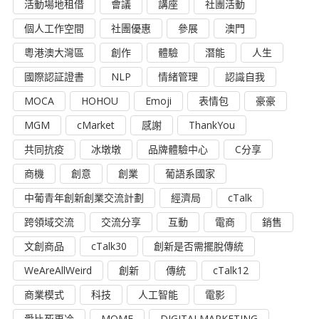
活動場地租借
會議
講座
社團活動
個人工作空間
社團優惠
參展
澳門
粵港澳大灣區
創作
體驗
潛能
人生
國際認証證書
NLP
情緒管理
認識自我
MOCA
HOHOU
Emoji
表情包
豪豪
MGM
cMarket
感謝
ThankYou
共同抗疫
冰墩墩
品牌體驗中心
C分享
商機
創意
創業
葡語系國家
中葡青年創新創業交流計劃
經濟局
cTalk
跨領域交流
交流分享
互動
電商
銷售
文創商品
cTalk30
創新是否需擺脫傳統
WeAreAllWeird
創新
傳統
cTalk12
商業模式
科技
人工智能
電影
愛比死更冷
MOME
DIGITALMARKETING