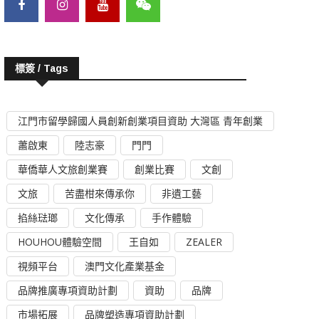
標簽 / Tags
江門市留學歸國人員創新創業項目資助 大灣區 青年創業
蕭啟東
陸志豪
門門
華僑華人文旅創業賽
創業比賽
文創
文旅
苦盡柑來傳承你
非遺工藝
掐絲琺瑯
文化傳承
手作體驗
HOUHOU體驗空間
王自如
ZEALER
視頻平台
澳門文化產業基金
品牌推廣專項資助計劃
資助
品牌
市場拓展
品牌塑造專項資助計劃