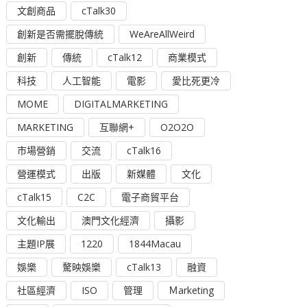
文創商品
cTalk30
創新是否需擺脫傳統
WeAreAllWeird
創新
傳統
cTalk12
商業模式
科技
人工智能
電影
愛比死更冷
MOME
DIGITALMARKETING
MARKETING
互聯網+
O2O2O
市場營銷
交流
cTalk16
營運模式
出版
新媒體
文化
cTalk15
C2C
電子商貿平台
文化輸出
澳門文化經濟
攝影
主題IP展
1220
1844Macau
娛樂
驁映娛樂
cTalk13
融資
社區經濟
ISO
管理
Ｍarketing