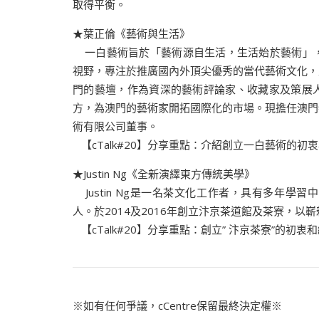
取得平衡。
★葉正倫《藝術與生活》
一白藝術旨於「藝術源自生活，生活始於藝術」，
視野，專注於推廣國內外頂尖優秀的當代藝術文化，
門的藝壇，作為資深的藝術評論家、收藏家及策展
方，為澳門的藝術家開拓國際化的市場。現擔任澳門
術有限公司董事。
【cTalk#20】分享重點：介紹創立一白藝術的
★Justin Ng《全新演繹東方傳統美學》
Justin Ng是一名茶文化工作者，具有多年
人。於2014及2016年創立汴京茶道館及茶寮，以
【cTalk#20】分享重點：創立” 汴京茶寮”的
※如有任何爭議，cCentre保留最終決定權※