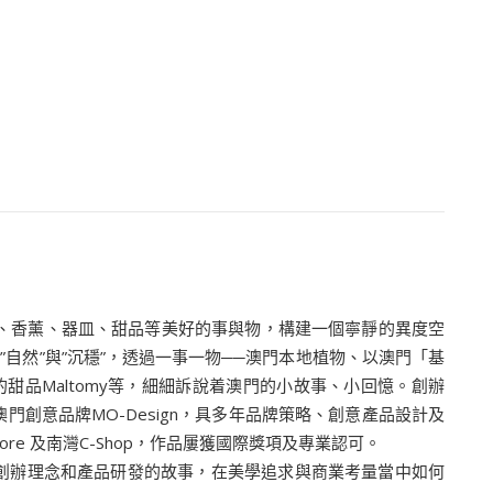
、花卉、香薰、器皿、甜品等美好的事與物，構建一個寧靜的異度空
自然”與”沉穩”，透過一事一物──澳門本地植物、以澳門「基
作研發的甜品Maltomy等，細細訴說着澳門的小故事、小回憶。創辦
門創意品牌MO-Design，具多年品牌策略、創意產品設計及
Store 及南灣C-Shop，作品屢獲國際獎項及專業認可。
reen的創辦理念和產品研發的故事，在美學追求與商業考量當中如何