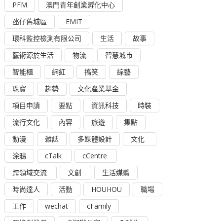
PFM
澳門青年創業孵化中心
氹仔舊城區
EMIT
環科監控檢測有限公司
生活
故事
藝術源於生活
物流
智慧城市
智能櫃
網紅
搞笑
綜藝
珠寶
趨勢
文化產業基金
項目申請
要點
資訊科技
時裝
流行文化
內容
旅遊
集點
動漫
雜誌
多媒體設計
文化
涂鴉
cTalk
cCentre
跨領域交流
文創
生活媒體
時尚達人
活動
HOUHOU
職場
工作
wechat
cFamily