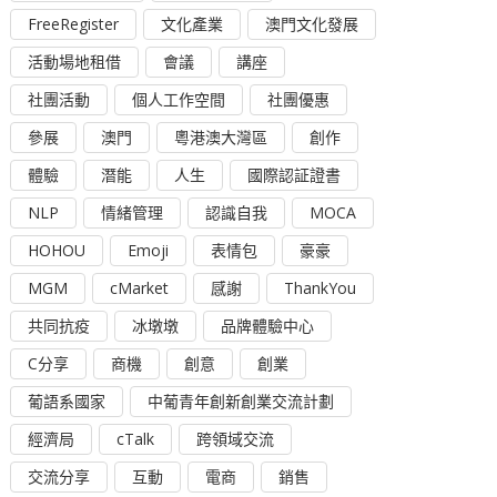
FreeRegister
文化產業
澳門文化發展
活動場地租借
會議
講座
社團活動
個人工作空間
社團優惠
參展
澳門
粵港澳大灣區
創作
體驗
潛能
人生
國際認証證書
NLP
情緒管理
認識自我
MOCA
HOHOU
Emoji
表情包
豪豪
MGM
cMarket
感謝
ThankYou
共同抗疫
冰墩墩
品牌體驗中心
C分享
商機
創意
創業
葡語系國家
中葡青年創新創業交流計劃
經濟局
cTalk
跨領域交流
交流分享
互動
電商
銷售