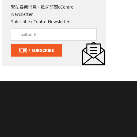
緊貼最新消息，歡迎訂閱cCentre
Newsletter!
Subscribe cCentre Newsletter!