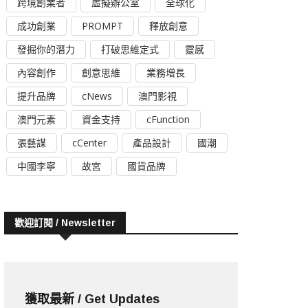
跨境創業者
虛擬辦公室
全球化
成功創業
PROMPT
釋放創意
發掘你的潛力
打破思維定式
靈感
內容創作
創意思維
業務增長
提升品牌
cNews
澳門影視
澳門元素
資金支持
cFunction
張藝謀
cCenter
產品設計
國潮
中國李寧
故宮
國貨品牌
歡迎訂閱 / Newsletter
獲取最新 / Get Updates