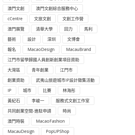
澳門文創
澳門文創綜合服務中心
cCentre
文旅文創
文創工作營
澳門展覽
清華大學
回力
馬利
藝術
設計
深圳
文博會
報名
MacaoDesign
MacauBrand
江門市留學歸國人員創新創業項目資助
大灣區
青年創業
江門市
創業資助
武夷山旅遊城市IP設計徵集活動
IP
城市
比賽
林海彤
黃紀石
李峻一
服務式文創工作室
共同創業空間-進駐申請
時尚
澳門時裝
MacaoFashion
MacauDesign
PopUPShop