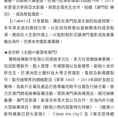
業鏈。而創辦人鍾楚喬，在澳門從事影像製作超過14年， 2013
年更首次參與亞太影展，與曾志偉先生合作，拍攝《澳門街-樂
兒》，成為焦點電影。
【cTalk#15】分享重點：講述在澳門投身文創的貼身經歷，
多年來走過的路程分享，以及如何將看似毫無關係的成長點
滴，連結在人生創作路上。以點對點形式讓澳門電影成為產業
輸出海外，完善本地電影產業鏈。
★余宗軒《主題IP展落地澳門》
驁映娛樂製作有限公司透過多元化、多方位發展娛樂事務，
包括影像製作、藝人管理、市場營銷以及會展等。創辦人余宗
軒先生，於澳洲昆士蘭科技大學主修電影、電視及新媒體製
作。製作過學界的網絡節目《青莘 360》。2013年與好友創立
驁映，為客戶企業及產品打造專屬的跨平台廣告行銷方案。致
力於澳門開拓娛樂版權活動，曾與澳門美高梅酒店、銀河娛樂
集團、澳門百老匯、新濠天地等大型公司合作，於海內外引進
大型娛樂項目，舉辦《輕鬆小熊的甜蜜時光特展》、《蠟筆小
新特展春日部大冒險》、《Slide the City》及《東京恐怖體