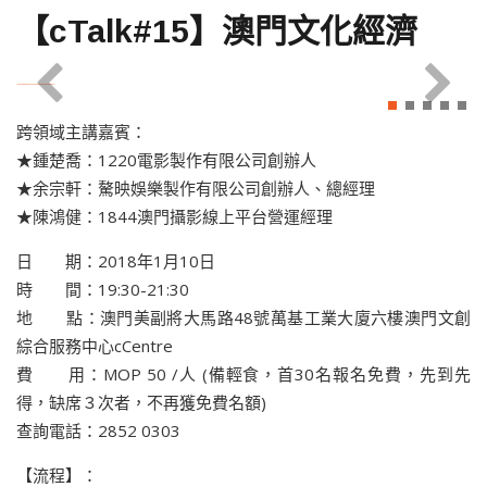
【cTalk#15】澳門文化經濟
跨領域主講嘉賓：
★鍾楚喬：1220電影製作有限公司創辦人
★余宗軒：驁映娛樂製作有限公司創辦人、總經理
★陳鴻健：1844澳門攝影線上平台營運經理
日 期：2018年1月10日
時 間：19:30-21:30
地 點：澳門美副將大馬路48號萬基工業大廈六樓澳門文創
綜合服務中心cCentre
費 用：MOP 50 /人 (備輕食，首30名報名免費，先到先
得，缺席３次者，不再獲免費名額)
查詢電話：2852 0303
【流程】：