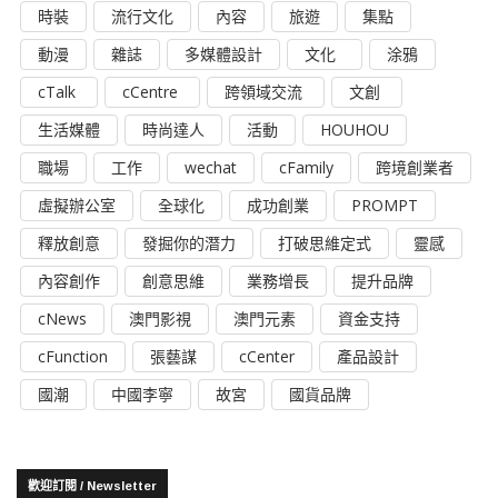
時裝
流行文化
內容
旅遊
集點
動漫
雜誌
多媒體設計
文化
涂鴉
cTalk
cCentre
跨領域交流
文創
生活媒體
時尚達人
活動
HOUHOU
職場
工作
wechat
cFamily
跨境創業者
虛擬辦公室
全球化
成功創業
PROMPT
釋放創意
發掘你的潛力
打破思維定式
靈感
內容創作
創意思維
業務增長
提升品牌
cNews
澳門影視
澳門元素
資金支持
cFunction
張藝謀
cCenter
產品設計
國潮
中國李寧
故宮
國貨品牌
歡迎訂閱 / Newsletter