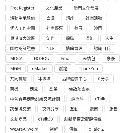
FreeRegister
文化產業
澳門文化發展
活動場地租借
會議
講座
社團活動
個人工作空間
社團優惠
參展
澳門
粵港澳大灣區
創作
體驗
潛能
人生
國際認証證書
NLP
情緒管理
認識自我
MOCA
HOHOU
Emoji
表情包
豪豪
MGM
cMarket
感謝
ThankYou
共同抗疫
冰墩墩
品牌體驗中心
C分享
商機
創意
創業
葡語系國家
中葡青年創新創業交流計劃
經濟局
cTalk
跨領域交流
交流分享
互動
電商
銷售
文創商品
cTalk30
創新是否需擺脫傳統
WeAreAllWeird
創新
傳統
cTalk12