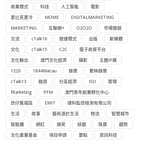
商業模式
科技
人工智能
電影
愛比死更冷
MOME
DIGITALMARKETING
MARKETING
互聯網+
O2O2O
市場營銷
交流
cTalk16
營運模式
出版
新媒體
文化
cTalk15
C2C
電子商貿平台
文化輸出
澳門文化經濟
攝影
主題IP展
1220
1844Macau
娛樂
驁映娛樂
cTalk13
融資
社區經濟
ISO
管理
Ｍarketing
PFM
澳門青年創業孵化中心
氹仔舊城區
EMIT
環科監控檢測有限公司
生活
故事
藝術源於生活
物流
智慧城市
智能櫃
網紅
搞笑
綜藝
珠寶
趨勢
文化產業基金
項目申請
要點
資訊科技