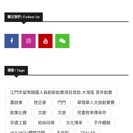
關注我們 / Follow Us
標簽 / Tags
江門市留學歸國人員創新創業項目資助 大灣區 青年創業
蕭啟東
陸志豪
門門
華僑華人文旅創業賽
創業比賽
文創
文旅
苦盡柑來傳承你
非遺工藝
掐絲琺瑯
文化傳承
手作體驗
HOUHOU體驗空間
王自如
ZEALER