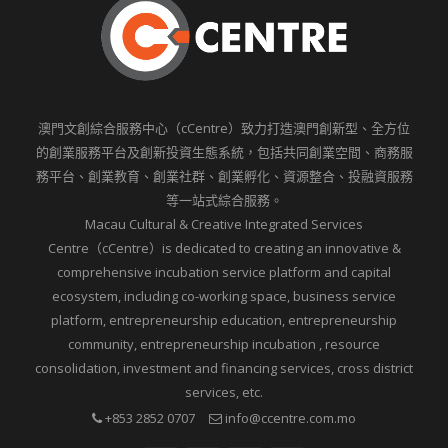
澳門文創綜合服務中心（cCentre）致力打造澳門創新型、全方位
的創業服務平台及創新投資生態系統，包括共同創業空間、商務服
務平台、創業教育、創業社群、創業孵化、資源整合、投融資服務
等一站式綜合服務。
Macau Cultural & Creative Integrated Services
Centre（cCentre）is dedicated to creating an innovative &
comprehensive incubation service platform and capital
ecosystem, including co-working space, business service
platform, entrepreneurship education, entrepreneurship
community, entrepreneurship incubation , resource
consolidation, investment and financing services, cross district
services, etc.
+853 2852 0707
info@ccentre.com.mo