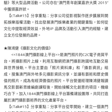
驗》等大型品牌活動。公司亦在“澳門青年創業嘉許大獎 2015”
中獲頒嘉許狀。
【cTalk#15】分享重點：分享公司從影視製作逐步擴展到開
拓娛樂版權活動，找出發展澳門娛樂產業的關鍵重點，如何從
文化中提取經濟效益，外地IP 品牌及活動引入澳門的經驗，建
立全方位發展的品牌。
★陳鴻健《攝影文化的價值》
<<1844澳門攝影線上平台>>是澳門照片的C2C電子商貿平
台。將攝影照片上線，利用互聯網把澳門攝影跨國地互動交易
與世界接軌。平台主要由「照片資料庫」和「攝影資訊」組
成，搜集澳門與外地多元攝影資訊分享，並讓有藝術和歷史價
值的照片，成為有經濟價值的照片。平台營運經理陳鴻健報讀
馬交影藝新思維編劇課程後，開始接觸文化創意的項目，機緣
巧合下，加入1844澳門攝影線上平台籌備建設團隊，共同打造
屬於澳門攝影藝術界的文化產業平台。
【cTalk#15】分享重點：分享平台從零開始，建立一個澳門