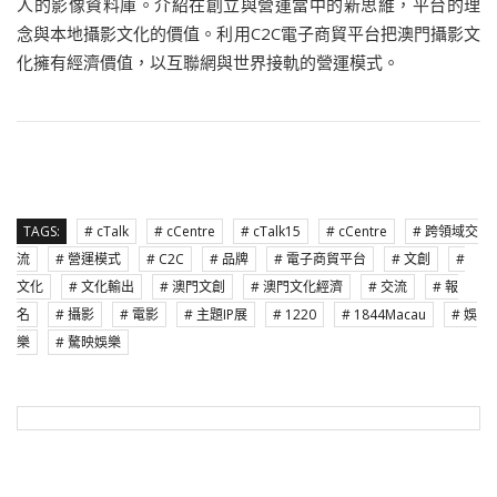
人的影像資料庫。介紹在創立與營運當中的新思維，平台的理
念與本地攝影文化的價值。利用C2C電子商貿平台把澳門攝影文
化擁有經濟價值，以互聯網與世界接軌的營運模式。
TAGS:
# cTalk
# cCentre
# cTalk15
# cCentre
# 跨領域交
流
# 營運模式
# C2C
# 品牌
# 電子商貿平台
# 文創
#
文化
# 文化輸出
# 澳門文創
# 澳門文化經濟
# 交流
# 報
名
# 攝影
# 電影
# 主題IP展
# 1220
# 1844Macau
# 娛
樂
# 驁映娛樂