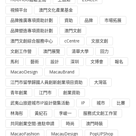
視頻平台
澳門文化產業基金
品牌推廣專項資助計劃
資助
品牌
市場拓展
品牌塑造專項資助計劃
澳門文創
澳門文創綜合服務中心
cCentre
文旅文創
文創工作營
澳門展覽
清華大學
回力
馬利
藝術
設計
深圳
文博會
報名
MacaoDesign
MacauBrand
江門市留學歸國人員創新創業項目資助
大灣區
青年創業
江門市
創業資助
武夷山旅遊城市IP設計徵集活動
IP
城市
比賽
林海彤
黃紀石
李峻一
服務式文創工作室
共同創業空間-進駐申請
時尚
澳門時裝
MacaoFashion
MacauDesign
PopUPShop