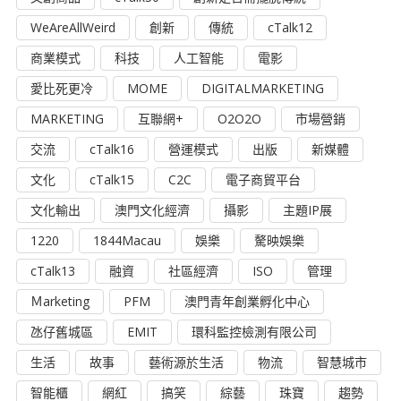
WeAreAllWeird
創新
傳統
cTalk12
商業模式
科技
人工智能
電影
愛比死更冷
MOME
DIGITALMARKETING
MARKETING
互聯網+
O2O2O
市場營銷
交流
cTalk16
營運模式
出版
新媒體
文化
cTalk15
C2C
電子商貿平台
文化輸出
澳門文化經濟
攝影
主題IP展
1220
1844Macau
娛樂
驁映娛樂
cTalk13
融資
社區經濟
ISO
管理
Ｍarketing
PFM
澳門青年創業孵化中心
氹仔舊城區
EMIT
環科監控檢測有限公司
生活
故事
藝術源於生活
物流
智慧城市
智能櫃
網紅
搞笑
綜藝
珠寶
趨勢