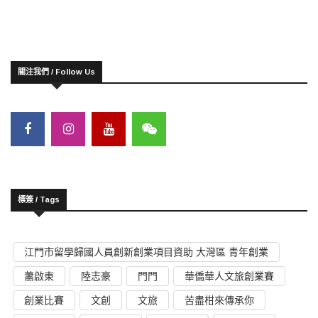
關注我們 / Follow Us
標簽 / Tags
江門市留學歸國人員創新創業項目資助 大灣區 青年創業
蕭啟東
陸志豪
門門
華僑華人文旅創業賽
創業比賽
文創
文旅
苦盡柑來傳承你