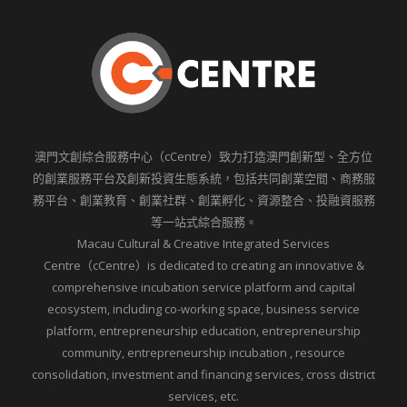
澳門文創綜合服務中心（cCentre）致力打造澳門創新型、全方位
的創業服務平台及創新投資生態系統，包括共同創業空間、商務服
務平台、創業教育、創業社群、創業孵化、資源整合、投融資服務
等一站式綜合服務。
Macau Cultural & Creative Integrated Services
Centre（cCentre）is dedicated to creating an innovative &
comprehensive incubation service platform and capital
ecosystem, including co-working space, business service
platform, entrepreneurship education, entrepreneurship
community, entrepreneurship incubation , resource
consolidation, investment and financing services, cross district
services, etc.