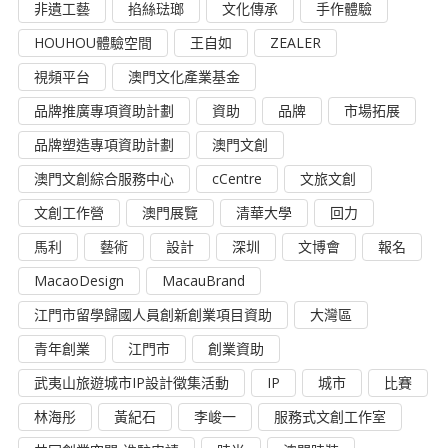
非遺工藝
掐絲琺瑯
文化傳承
手作體驗
HOUHOU體驗空間
王自如
ZEALER
視頻平台
澳門文化產業基金
品牌推廣專項資助計劃
資助
品牌
市場拓展
品牌塑造專項資助計劃
澳門文創
澳門文創綜合服務中心
cCentre
文旅文創
文創工作營
澳門展覽
清華大學
回力
馬利
藝術
設計
深圳
文博會
報名
MacaoDesign
MacauBrand
江門市留學歸國人員創新創業項目資助
大灣區
青年創業
江門市
創業資助
武夷山旅遊城市IP設計徵集活動
IP
城市
比賽
林海彤
黃紀石
李峻一
服務式文創工作室