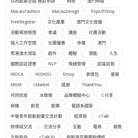
共同創業空間-進駐申請
時尚
澳門時裝
MacaoFashion
MacauDesign
PopUPShop
FreeRegister
文化產業
澳門文化發展
活動場地租借
會議
講座
社團活動
個人工作空間
社團優惠
參展
澳門
粵港澳大灣區
創作
體驗
潛能
人生
國際認証證書
NLP
情緒管理
認識自我
MOCA
HOHOU
Emoji
表情包
豪豪
MGM
cMarket
感謝
ThankYou
共同抗疫
冰墩墩
品牌體驗中心
C分享
商機
創意
創業
葡語系國家
中葡青年創新創業交流計劃
經濟局
cTalk
跨領域交流
交流分享
互動
電商
銷售
文創商品
cTalk30
創新是否需擺脫傳統