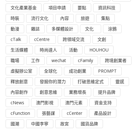
文化產業基金
項目申請
要點
資訊科技
時裝
流行文化
內容
旅遊
集點
動漫
雜誌
多媒體設計
文化
涂鴉
cTalk
cCentre
跨領域交流
文創
生活媒體
時尚達人
活動
HOUHOU
職場
工作
wechat
cFamily
跨境創業者
虛擬辦公室
全球化
成功創業
PROMPT
釋放創意
發掘你的潛力
打破思維定式
靈感
內容創作
創意思維
業務增長
提升品牌
cNews
澳門影視
澳門元素
資金支持
cFunction
張藝謀
cCenter
產品設計
國潮
中國李寧
故宮
國貨品牌