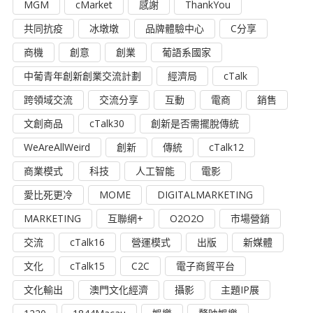
MGM
cMarket
感謝
ThankYou
共同抗疫
冰墩墩
品牌體驗中心
C分享
商機
創意
創業
葡語系國家
中葡青年創新創業交流計劃
經濟局
cTalk
跨領域交流
交流分享
互動
電商
銷售
文創商品
cTalk30
創新是否需擺脫傳統
WeAreAllWeird
創新
傳統
cTalk12
商業模式
科技
人工智能
電影
愛比死更冷
MOME
DIGITALMARKETING
MARKETING
互聯網+
O2O2O
市場營銷
交流
cTalk16
營運模式
出版
新媒體
文化
cTalk15
C2C
電子商貿平台
文化輸出
澳門文化經濟
攝影
主題IP展