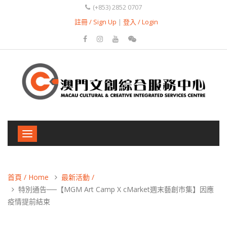
(+853) 2852 0707
註冊 / Sign Up
|
登入 / Login
Toggle
navigation
首頁 / Home
最新活動 /
特別通告──【MGM Art Camp X cMarket週末藝創市集】因應
疫情提前結束