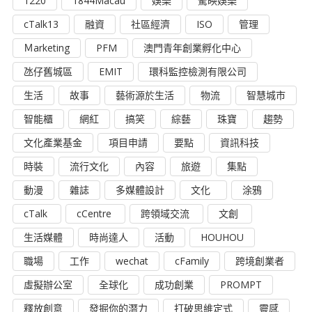
1220
1844Macau
娛樂
驁映娛樂
cTalk13
融資
社區經濟
ISO
管理
Ｍarketing
PFM
澳門青年創業孵化中心
氹仔舊城區
EMIT
環科監控檢測有限公司
生活
故事
藝術源於生活
物流
智慧城市
智能櫃
網紅
搞笑
綜藝
珠寶
趨勢
文化產業基金
項目申請
要點
資訊科技
時裝
流行文化
內容
旅遊
集點
動漫
雜誌
多媒體設計
文化
涂鴉
cTalk
cCentre
跨領域交流
文創
生活媒體
時尚達人
活動
HOUHOU
職場
工作
wechat
cFamily
跨境創業者
虛擬辦公室
全球化
成功創業
PROMPT
釋放創意
發掘你的潛力
打破思維定式
靈感