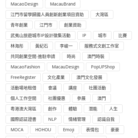
MacaoDesign
MacauBrand
江門市留學歸國人員創新創業項目資助
大灣區
青年創業
江門市
創業資助
武夷山旅遊城市IP設計徵集活動
IP
城市
比賽
林海彤
黃紀石
李峻一
服務式文創工作室
共同創業空間-進駐申請
時尚
澳門時裝
MacaoFashion
MacauDesign
PopUPShop
FreeRegister
文化產業
澳門文化發展
活動場地租借
會議
講座
社團活動
個人工作空間
社團優惠
參展
澳門
粵港澳大灣區
創作
體驗
潛能
人生
國際認証證書
NLP
情緒管理
認識自我
MOCA
HOHOU
Emoji
表情包
豪豪