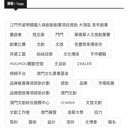
標簽 / Tags
江門市留學歸國人員創新創業項目資助 大灣區 青年創業
蕭啟東
陸志豪
門門
華僑華人文旅創業賽
創業比賽
文創
文旅
苦盡柑來傳承你
非遺工藝
掐絲琺瑯
文化傳承
手作體驗
HOUHOU體驗空間
王自如
ZEALER
視頻平台
澳門文化產業基金
品牌推廣專項資助計劃
資助
品牌
市場拓展
品牌塑造專項資助計劃
澳門文創
澳門文創綜合服務中心
cCentre
文旅文創
文創工作營
澳門展覽
清華大學
回力
馬利
藝術
設計
深圳
文博會
報名