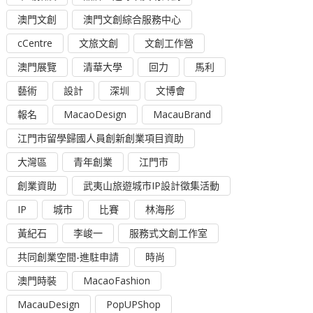
澳門文創
澳門文創綜合服務中心
cCentre
文旅文創
文創工作營
澳門展覽
清華大學
回力
馬利
藝術
設計
深圳
文博會
報名
MacaoDesign
MacauBrand
江門市留學歸國人員創新創業項目資助
大灣區
青年創業
江門市
創業資助
武夷山旅遊城市IP設計徵集活動
IP
城市
比賽
林海彤
黃紀石
李峻一
服務式文創工作室
共同創業空間-進駐申請
時尚
澳門時裝
MacaoFashion
MacauDesign
PopUPShop