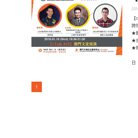
201
【
跨
★
★
★
日 
(current)
1