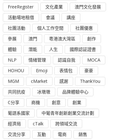
FreeRegister
文化產業
澳門文化發展
活動場地租借
會議
講座
社團活動
個人工作空間
社團優惠
參展
澳門
粵港澳大灣區
創作
體驗
潛能
人生
國際認証證書
NLP
情緒管理
認識自我
MOCA
HOHOU
Emoji
表情包
豪豪
MGM
cMarket
感謝
ThankYou
共同抗疫
冰墩墩
品牌體驗中心
C分享
商機
創意
創業
葡語系國家
中葡青年創新創業交流計劃
經濟局
cTalk
跨領域交流
交流分享
互動
電商
銷售