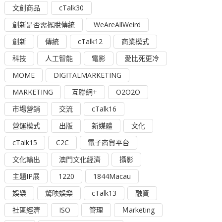
文創商品
cTalk30
創新是否需擺脫傳統
WeAreAllWeird
創新
傳統
cTalk12
商業模式
科技
人工智能
電影
愛比死更冷
MOME
DIGITALMARKETING
MARKETING
互聯網+
O2O2O
市場營銷
交流
cTalk16
營運模式
出版
新媒體
文化
cTalk15
C2C
電子商貿平台
文化輸出
澳門文化經濟
攝影
主題IP展
1220
1844Macau
娛樂
驁映娛樂
cTalk13
融資
社區經濟
ISO
管理
Ｍarketing