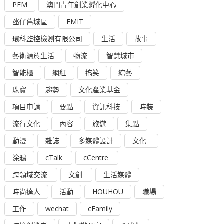
PFM
澳門青年創業孵化中心
氹仔舊城區
EMIT
環科監控檢測有限公司
生活
故事
藝術源於生活
物流
智慧城市
智能櫃
網紅
搞笑
綜藝
珠寶
趨勢
文化產業基金
項目申請
要點
資訊科技
時裝
流行文化
內容
旅遊
集點
動漫
雜誌
多媒體設計
文化
涂鴉
cTalk
cCentre
跨領域交流
文創
生活媒體
時尚達人
活動
HOUHOU
職場
工作
wechat
cFamily