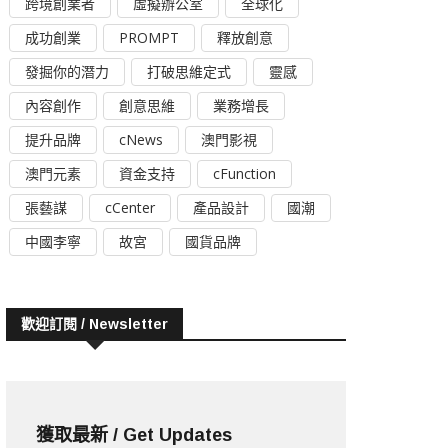
跨境創業者
虛擬辦公室
全球化
成功創業
PROMPT
釋放創意
發掘你的潛力
打破思維定式
靈感
內容創作
創意思維
業務增長
提升品牌
cNews
澳門影視
澳門元素
資金支持
cFunction
張藝謀
cCenter
產品設計
國潮
中國李寧
故宮
國貨品牌
歡迎訂閱 / Newsletter
獲取最新 / Get Updates