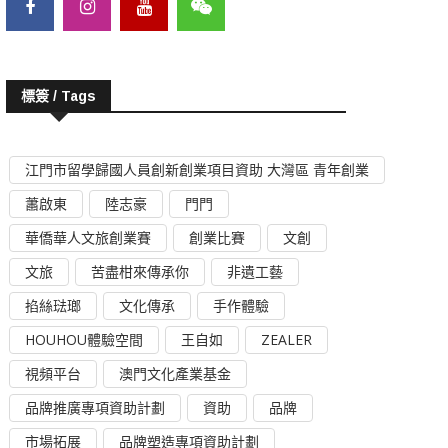
標簽 / Tags
江門市留學歸國人員創新創業項目資助 大灣區 青年創業
蕭啟東
陸志豪
門門
華僑華人文旅創業賽
創業比賽
文創
文旅
苦盡柑來傳承你
非遺工藝
掐絲琺瑯
文化傳承
手作體驗
HOUHOU體驗空間
王自如
ZEALER
視頻平台
澳門文化產業基金
品牌推廣專項資助計劃
資助
品牌
市場拓展
品牌塑造專項資助計劃