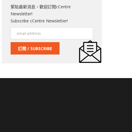
緊貼最新消息，歡迎訂閱cCentre
Newsletter!
Subscribe cCentre Newsletter!