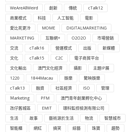
WeAreAllWeird
創新
傳統
cTalk12
商業模式
科技
人工智能
電影
愛比死更冷
MOME
DIGITALMARKETING
MARKETING
互聯網+
O2O2O
市場營銷
交流
cTalk16
營運模式
出版
新媒體
文化
cTalk15
C2C
電子商貿平台
文化輸出
澳門文化經濟
攝影
主題IP展
1220
1844Macau
娛樂
驁映娛樂
cTalk13
融資
社區經濟
ISO
管理
Ｍarketing
PFM
澳門青年創業孵化中心
氹仔舊城區
EMIT
環科監控檢測有限公司
生活
故事
藝術源於生活
物流
智慧城市
智能櫃
網紅
搞笑
綜藝
珠寶
趨勢