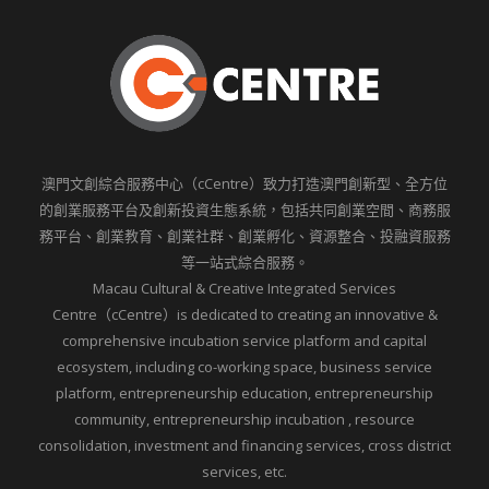
澳門文創綜合服務中心（cCentre）致力打造澳門創新型、全方位
的創業服務平台及創新投資生態系統，包括共同創業空間、商務服
務平台、創業教育、創業社群、創業孵化、資源整合、投融資服務
等一站式綜合服務。
Macau Cultural & Creative Integrated Services
Centre（cCentre）is dedicated to creating an innovative &
comprehensive incubation service platform and capital
ecosystem, including co-working space, business service
platform, entrepreneurship education, entrepreneurship
community, entrepreneurship incubation , resource
consolidation, investment and financing services, cross district
services, etc.