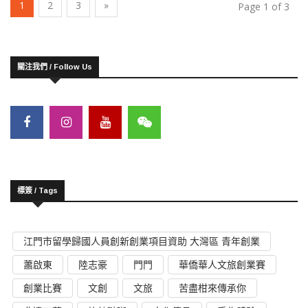
(current)
1
2
3
»
Page 1 of 3
關注我們 / Follow Us
標簽 / Tags
江門市留學歸國人員創新創業項目資助 大灣區 青年創業
蕭啟東
陸志豪
門門
華僑華人文旅創業賽
創業比賽
文創
文旅
苦盡柑來傳承你