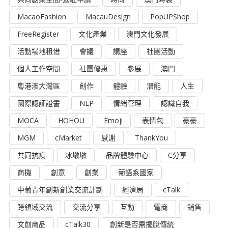
MacaoFashion
MacauDesign
PopUPShop
FreeRegister
文化產業
澳門文化發展
活動場地租借
會議
講座
社團活動
個人工作空間
社團優惠
參展
澳門
粵港澳大灣區
創作
體驗
潛能
人生
國際認証證書
NLP
情緒管理
認識自我
MOCA
HOHOU
Emoji
表情包
豪豪
MGM
cMarket
感謝
ThankYou
共同抗疫
冰墩墩
品牌體驗中心
C分享
商機
創意
創業
葡語系國家
中葡青年創新創業交流計劃
經濟局
cTalk
跨領域交流
交流分享
互動
電商
銷售
文創商品
cTalk30
創新是否需擺脫傳統