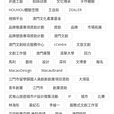
非遺工藝
掐絲琺瑯
文化傳承
手作體驗
HOUHOU體驗空間
王自如
ZEALER
視頻平台
澳門文化產業基金
品牌推廣專項資助計劃
資助
品牌
市場拓展
品牌塑造專項資助計劃
澳門文創
澳門文創綜合服務中心
cCentre
文旅文創
文創工作營
澳門展覽
清華大學
回力
馬利
藝術
設計
深圳
文博會
報名
MacaoDesign
MacauBrand
江門市留學歸國人員創新創業項目資助
大灣區
青年創業
江門市
創業資助
武夷山旅遊城市IP設計徵集活動
IP
城市
比賽
林海彤
黃紀石
李峻一
服務式文創工作室
共同創業空間-進駐申請
時尚
澳門時裝