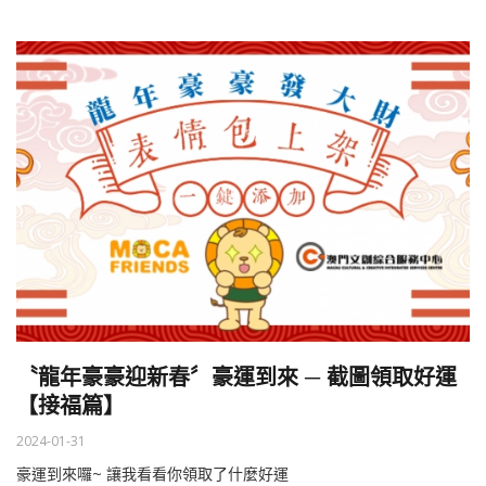
〝龍年豪豪迎新春〞豪運到來 ─ 截圖領取好運
【接福篇】
2024-01-31
豪運到來囉~ 讓我看看你領取了什麼好運