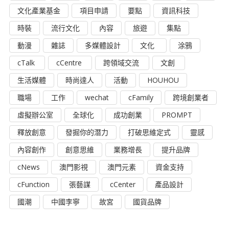
文化產業基金
項目申請
要點
資訊科技
時裝
流行文化
內容
旅遊
集點
動漫
雜誌
多媒體設計
文化
涂鴉
cTalk
cCentre
跨領域交流
文創
生活媒體
時尚達人
活動
HOUHOU
職場
工作
wechat
cFamily
跨境創業者
虛擬辦公室
全球化
成功創業
PROMPT
釋放創意
發掘你的潛力
打破思維定式
靈感
內容創作
創意思維
業務增長
提升品牌
cNews
澳門影視
澳門元素
資金支持
cFunction
張藝謀
cCenter
產品設計
國潮
中國李寧
故宮
國貨品牌