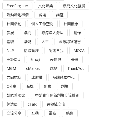
FreeRegister
文化產業
澳門文化發展
活動場地租借
會議
講座
社團活動
個人工作空間
社團優惠
參展
澳門
粵港澳大灣區
創作
體驗
潛能
人生
國際認証證書
NLP
情緒管理
認識自我
MOCA
HOHOU
Emoji
表情包
豪豪
MGM
cMarket
感謝
ThankYou
共同抗疫
冰墩墩
品牌體驗中心
C分享
商機
創意
創業
葡語系國家
中葡青年創新創業交流計劃
經濟局
cTalk
跨領域交流
交流分享
互動
電商
銷售