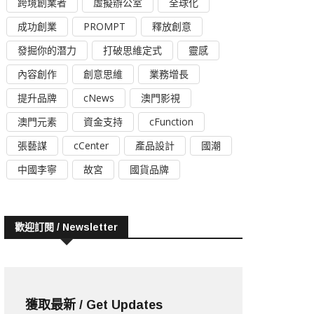
跨境創業者
虛擬辦公室
全球化
成功創業
PROMPT
釋放創意
發掘你的潛力
打破思維定式
靈感
內容創作
創意思維
業務增長
提升品牌
cNews
澳門影視
澳門元素
資金支持
cFunction
張藝謀
cCenter
產品設計
國潮
中國李寧
故宮
國貨品牌
歡迎訂閱 / Newsletter
獲取最新 / Get Updates