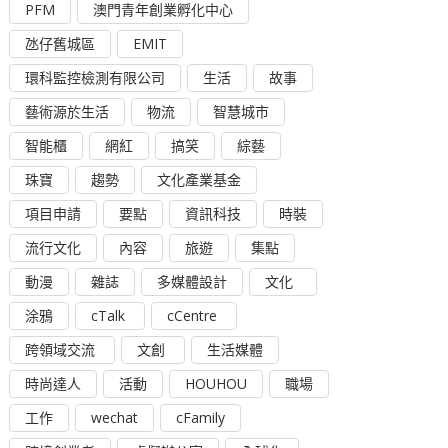
PFM
澳門青年創業孵化中心
氹仔舊城區
EMIT
環科監控檢測有限公司
生活
故事
藝術源於生活
物流
智慧城市
智能櫃
網紅
搞笑
綜藝
珠寶
趨勢
文化產業基金
項目申請
要點
資訊科技
時裝
流行文化
內容
旅遊
集點
動漫
雜誌
多媒體設計
文化
涂鴉
cTalk
cCentre
跨領域交流
文創
生活媒體
時尚達人
活動
HOUHOU
職場
工作
wechat
cFamily