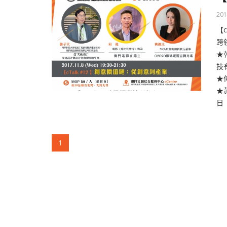
201
【
跨
★
技
★
★
日 
(current)
1