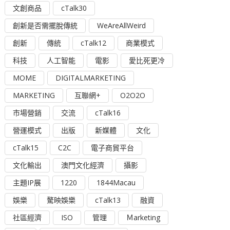
文創商品
cTalk30
創新是否需擺脫傳統
WeAreAllWeird
創新
傳統
cTalk12
商業模式
科技
人工智能
電影
愛比死更冷
MOME
DIGITALMARKETING
MARKETING
互聯網+
O2O2O
市場營銷
交流
cTalk16
營運模式
出版
新媒體
文化
cTalk15
C2C
電子商貿平台
文化輸出
澳門文化經濟
攝影
主題IP展
1220
1844Macau
娛樂
驁映娛樂
cTalk13
融資
社區經濟
ISO
管理
Ｍarketing