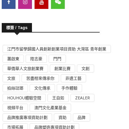
標簽 / Tags
江門市留學歸國人員創新創業項目資助 大灣區 青年創業
蕭啟東
陸志豪
門門
華僑華人文旅創業賽
創業比賽
文創
文旅
苦盡柑來傳承你
非遺工藝
掐絲琺瑯
文化傳承
手作體驗
HOUHOU體驗空間
王自如
ZEALER
視頻平台
澳門文化產業基金
品牌推廣專項資助計劃
資助
品牌
市場拓展
品牌塑造專項資助計劃