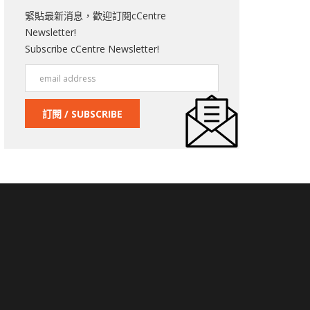
緊貼最新消息，歡迎訂閱cCentre
Newsletter!
Subscribe cCentre Newsletter!