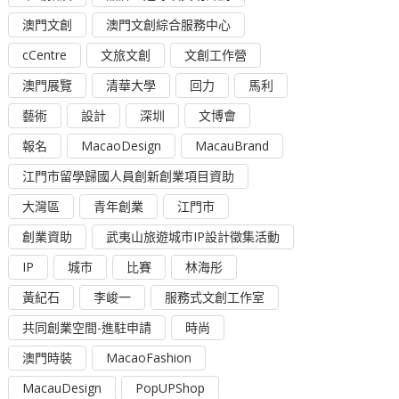
澳門文創
澳門文創綜合服務中心
cCentre
文旅文創
文創工作營
澳門展覽
清華大學
回力
馬利
藝術
設計
深圳
文博會
報名
MacaoDesign
MacauBrand
江門市留學歸國人員創新創業項目資助
大灣區
青年創業
江門市
創業資助
武夷山旅遊城市IP設計徵集活動
IP
城市
比賽
林海彤
黃紀石
李峻一
服務式文創工作室
共同創業空間-進駐申請
時尚
澳門時裝
MacaoFashion
MacauDesign
PopUPShop