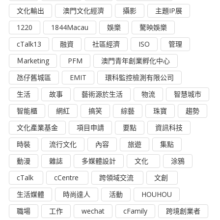
文化輸出
澳門文化經濟
攝影
主題IP展
1220
1844Macau
娛樂
驁映娛樂
cTalk13
融資
社區經濟
ISO
管理
Ｍarketing
PFM
澳門青年創業孵化中心
氹仔舊城區
EMIT
環科監控檢測有限公司
生活
故事
藝術源於生活
物流
智慧城市
智能櫃
網紅
搞笑
綜藝
珠寶
趨勢
文化產業基金
項目申請
要點
資訊科技
時裝
流行文化
內容
旅遊
集點
動漫
雜誌
多媒體設計
文化
涂鴉
cTalk
cCentre
跨領域交流
文創
生活媒體
時尚達人
活動
HOUHOU
職場
工作
wechat
cFamily
跨境創業者