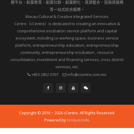
務平台、創業教育、創業社群、創業孵化、資源整合、投融資服務
等一站式綜合服務。
Macau Cultural & Creative Integrated Services
Centre（cCentre）is dedicated to creating an innovative &
comprehensive incubation service platform and capital
ecosystem, including co-working space, business service
platform, entrepreneurship education, entrepreneurship
community, entrepreneurship incubation , resource
consolidation, investment and financing services, cross district
services, etc.
+853 2852 0707
info@ccentre.com.mo
Copyright © 2016 ~ 2026 cCentre. All Rights Reserved.
Powered by
Uniquecode
.