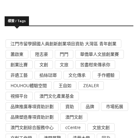
標簽 / Tags
江門市留學歸國人員創新創業項目資助 大灣區 青年創業
蕭啟東
陸志豪
門門
華僑華人文旅創業賽
創業比賽
文創
文旅
苦盡柑來傳承你
非遺工藝
掐絲琺瑯
文化傳承
手作體驗
HOUHOU體驗空間
王自如
ZEALER
視頻平台
澳門文化產業基金
品牌推廣專項資助計劃
資助
品牌
市場拓展
品牌塑造專項資助計劃
澳門文創
澳門文創綜合服務中心
cCentre
文旅文創
文創工作營
澳門展覽
清華大學
回力