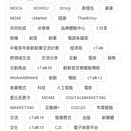
MOCA
HOHOU
Emoji
表情包
豪豪
MGM
cMarket
感謝
ThankYou
共同抗疫
冰墩墩
品牌體驗中心
C分享
商機
創意
創業
葡語系國家
中葡青年創新創業交流計劃
經濟局
cTalk
跨領域交流
交流分享
互動
電商
銷售
文創商品
cTalk30
創新是否需擺脫傳統
WeAreAllWeird
創新
傳統
cTalk12
商業模式
科技
人工智能
電影
愛比死更冷
MOME
DIGITALMARKETING
MARKETING
互聯網+
O2O2O
市場營銷
交流
cTalk16
營運模式
出版
新媒體
文化
cTalk15
C2C
電子商貿平台