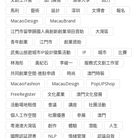
馬利
藝術
設計
深圳
文博會
報名
MacaoDesign
MacauBrand
江門市留學歸國人員創新創業項目資助
大灣區
青年創業
江門市
創業資助
武夷山旅遊城市IP設計徵集活動
IP
城市
比賽
林海彤
黃紀石
李峻一
服務式文創工作室
共同創業空間-進駐申請
時尚
澳門時裝
MacaoFashion
MacauDesign
PopUPShop
FreeRegister
文化產業
澳門文化發展
活動場地租借
會議
講座
社團活動
個人工作空間
社團優惠
參展
澳門
粵港澳大灣區
創作
體驗
潛能
人生
國際認証證書
NLP
情緒管理
認識自我