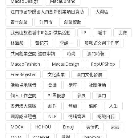
MacaoDesign
MacauBrand
江門市留學歸國人員創新創業項目資助
大灣區
青年創業
江門市
創業資助
武夷山旅遊城市IP設計徵集活動
IP
城市
比賽
林海彤
黃紀石
李峻一
服務式文創工作室
共同創業空間-進駐申請
時尚
澳門時裝
MacaoFashion
MacauDesign
PopUPShop
FreeRegister
文化產業
澳門文化發展
活動場地租借
會議
講座
社團活動
個人工作空間
社團優惠
參展
澳門
粵港澳大灣區
創作
體驗
潛能
人生
國際認証證書
NLP
情緒管理
認識自我
MOCA
HOHOU
Emoji
表情包
豪豪
MGM
cMarket
感謝
ThankYou