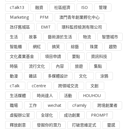
cTalk13
融資
社區經濟
ISO
管理
Ｍarketing
PFM
澳門青年創業孵化中心
氹仔舊城區
EMIT
環科監控檢測有限公司
生活
故事
藝術源於生活
物流
智慧城市
智能櫃
網紅
搞笑
綜藝
珠寶
趨勢
文化產業基金
項目申請
要點
資訊科技
時裝
流行文化
內容
旅遊
集點
動漫
雜誌
多媒體設計
文化
涂鴉
cTalk
cCentre
跨領域交流
文創
生活媒體
時尚達人
活動
HOUHOU
職場
工作
wechat
cFamily
跨境創業者
虛擬辦公室
全球化
成功創業
PROMPT
釋放創意
發掘你的潛力
打破思維定式
靈感