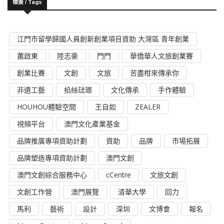
標簽 / Tags
江門市留學歸國人員創新創業項目資助 大灣區 青年創業
蕭啟東
陸志豪
門門
華僑華人文旅創業賽
創業比賽
文創
文旅
苦盡柑來傳承你
非遺工藝
掐絲琺瑯
文化傳承
手作體驗
HOUHOU體驗空間
王自如
ZEALER
視頻平台
澳門文化產業基金
品牌推廣專項資助計劃
資助
品牌
市場拓展
品牌塑造專項資助計劃
澳門文創
澳門文創綜合服務中心
cCentre
文旅文創
文創工作營
澳門展覽
清華大學
回力
馬利
藝術
設計
深圳
文博會
報名