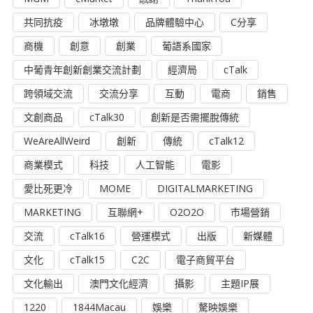
共同抗疫
冰墩墩
品牌體驗中心
C分享
商機
創意
創業
葡語系國家
中葡青年創新創業交流計劃
經濟局
cTalk
跨領域交流
交流分享
互動
電商
銷售
文創商品
cTalk30
創新是否需擺脫傳統
WeAreAllWeird
創新
傳統
cTalk12
商業模式
科技
人工智能
電影
愛比死更冷
MOME
DIGITALMARKETING
MARKETING
互聯網+
O2O2O
市場營銷
交流
cTalk16
營運模式
出版
新媒體
文化
cTalk15
C2C
電子商貿平台
文化輸出
澳門文化經濟
攝影
主題IP展
1220
1844Macau
娛樂
驁映娛樂