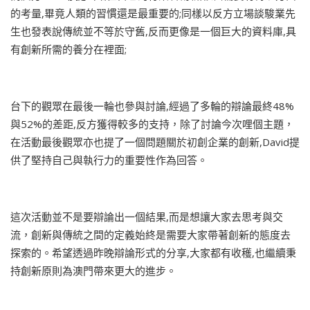
的考量,畢竟人類的習慣還是最重要的;同樣以反方立場談駿業先
生也發表說傳統並不等於守舊,反而更像是一個巨大的資料庫,具
有創新所需的養分在裡面;
台下的觀眾在最後一輪也參與討論,經過了多輪的辯論最終48%
與52%的差距,反方獲得較多的支持，除了討論今次哩個主題，
在活動最後觀眾亦也提了一個問題關於初創企業的創新,David提
供了堅持自己與執行力的重要性作為回答。
這次活動並不是要辯論出一個結果,而是想讓大家去思考與交
流，創新與傳統之間的定義始終是需要大家帶著創新的態度去
探索的。希望透過昨晚辯論形式的分享,大家都有收穫,也繼續秉
持創新原則為澳門帶來更大的進步。