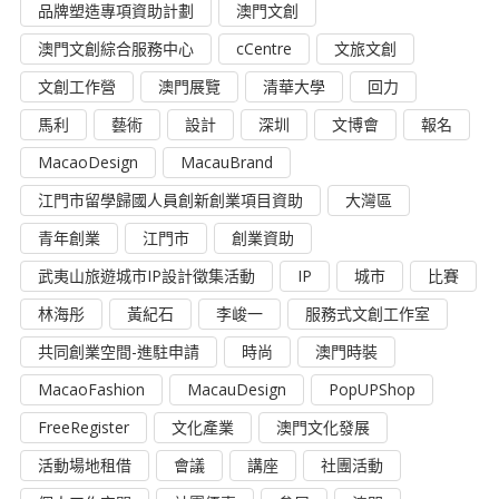
品牌塑造專項資助計劃
澳門文創
澳門文創綜合服務中心
cCentre
文旅文創
文創工作營
澳門展覽
清華大學
回力
馬利
藝術
設計
深圳
文博會
報名
MacaoDesign
MacauBrand
江門市留學歸國人員創新創業項目資助
大灣區
青年創業
江門市
創業資助
武夷山旅遊城市IP設計徵集活動
IP
城市
比賽
林海彤
黃紀石
李峻一
服務式文創工作室
共同創業空間-進駐申請
時尚
澳門時裝
MacaoFashion
MacauDesign
PopUPShop
FreeRegister
文化產業
澳門文化發展
活動場地租借
會議
講座
社團活動