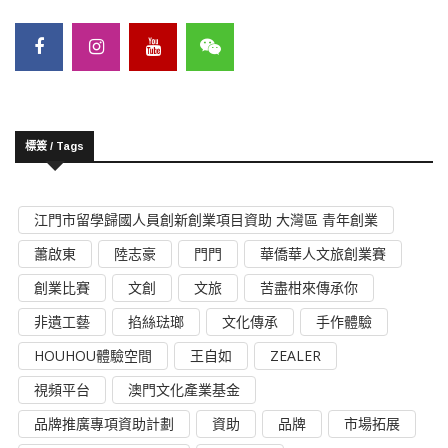
標簽 / Tags
江門市留學歸國人員創新創業項目資助 大灣區 青年創業
蕭啟東
陸志豪
門門
華僑華人文旅創業賽
創業比賽
文創
文旅
苦盡柑來傳承你
非遺工藝
掐絲琺瑯
文化傳承
手作體驗
HOUHOU體驗空間
王自如
ZEALER
視頻平台
澳門文化產業基金
品牌推廣專項資助計劃
資助
品牌
市場拓展