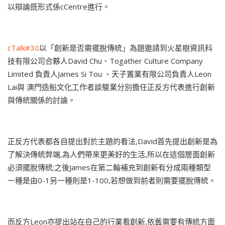
以辯論既形式係cCentre進行。
cTalk#30
以「創新是否需擺脫傳統」為題邀請到火星樹資訊科
技有限公司合夥人David Chu、Togather Culture Company
Limited 負責人James Si Tou 、天子置業有限公司負責人Leon
Lai與 澳門造船文化工作者談駿業分別擔任正反方代表進行創新
與傳統關係的討論。
正反方代表都各自提出對於主題的看法,David首先提出創新是為
了解決傳統弊端,為人們帶來更美好的生活,所以在這個層面創新
必須擺脫傳統;之後James在第二輪補充到創新有分成兩種類型
一種是由0-1另一種則是1-100,若想做到前者則需要擺脫傳統。
而反方Leon亦提出站在自己的行業看創新,依舊需要有傳統方面