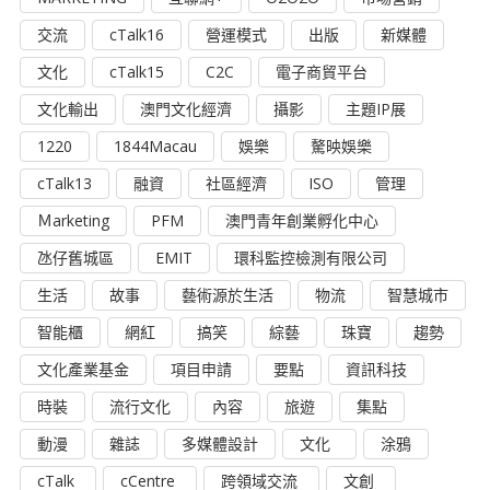
交流
cTalk16
營運模式
出版
新媒體
文化
cTalk15
C2C
電子商貿平台
文化輸出
澳門文化經濟
攝影
主題IP展
1220
1844Macau
娛樂
驁映娛樂
cTalk13
融資
社區經濟
ISO
管理
Ｍarketing
PFM
澳門青年創業孵化中心
氹仔舊城區
EMIT
環科監控檢測有限公司
生活
故事
藝術源於生活
物流
智慧城市
智能櫃
網紅
搞笑
綜藝
珠寶
趨勢
文化產業基金
項目申請
要點
資訊科技
時裝
流行文化
內容
旅遊
集點
動漫
雜誌
多媒體設計
文化
涂鴉
cTalk
cCentre
跨領域交流
文創