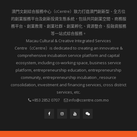
澳門文創綜合服務中心（cCentre）致力打造澳門創新型、全方位
的創業服務平台及創新投資生態系統，包括共同創業空間、商務服
務平台、創業教育、創業社群、創業孵化、資源整合、投融資服務
等一站式綜合服務。
Macau Cultural & Creative Integrated Services
Centre（cCentre）is dedicated to creating an innovative &
comprehensive incubation service platform and capital
ecosystem, including co-working space, business service
platform, entrepreneurship education, entrepreneurship
community, entrepreneurship incubation , resource
consolidation, investment and financing services, cross district
services, etc.
+853 2852 0707
info@ccentre.com.mo