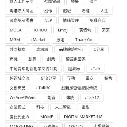
個人工作空間
社團優惠
參展
澳門
粵港澳大灣區
創作
體驗
潛能
人生
國際認証證書
NLP
情緒管理
認識自我
MOCA
HOHOU
Emoji
表情包
豪豪
MGM
cMarket
感謝
ThankYou
共同抗疫
冰墩墩
品牌體驗中心
C分享
商機
創意
創業
葡語系國家
中葡青年創新創業交流計劃
經濟局
cTalk
跨領域交流
交流分享
互動
電商
銷售
文創商品
cTalk30
創新是否需擺脫傳統
WeAreAllWeird
創新
傳統
cTalk12
商業模式
科技
人工智能
電影
愛比死更冷
MOME
DIGITALMARKETING
MARKETING
互聯網+
O2O2O
市場營銷