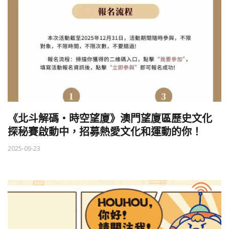
《北斗解碼・時空望廈》澳門望廈區歷史文化
探秘賽啟動中，招募熱愛文化和運動的你！
2025-09-23