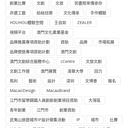
創業比賽
文創
文旅
苦盡柑來傳承你
非遺工藝
掐絲琺瑯
文化傳承
手作體驗
HOUHOU體驗空間
王自如
ZEALER
視頻平台
澳門文化產業基金
品牌推廣專項資助計劃
資助
品牌
市場拓展
品牌塑造專項資助計劃
澳門文創
澳門文創綜合服務中心
cCentre
文旅文創
文創工作營
澳門展覽
清華大學
回力
馬利
藝術
設計
深圳
文博會
報名
MacaoDesign
MacauBrand
江門市留學歸國人員創新創業項目資助
大灣區
青年創業
江門市
創業資助
武夷山旅遊城市IP設計徵集活動
IP
城市
比賽