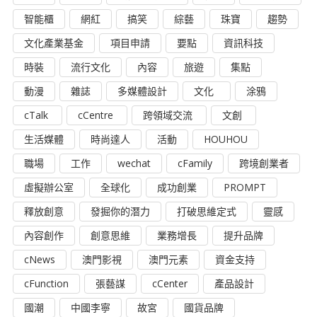
智能櫃
網紅
搞笑
綜藝
珠寶
趨勢
文化產業基金
項目申請
要點
資訊科技
時裝
流行文化
內容
旅遊
集點
動漫
雜誌
多媒體設計
文化
涂鴉
cTalk
cCentre
跨領域交流
文創
生活媒體
時尚達人
活動
HOUHOU
職場
工作
wechat
cFamily
跨境創業者
虛擬辦公室
全球化
成功創業
PROMPT
釋放創意
發掘你的潛力
打破思維定式
靈感
內容創作
創意思維
業務增長
提升品牌
cNews
澳門影視
澳門元素
資金支持
cFunction
張藝謀
cCenter
產品設計
國潮
中國李寧
故宮
國貨品牌