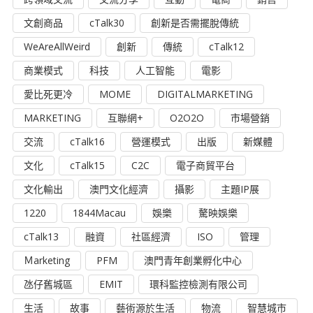
文創商品
cTalk30
創新是否需擺脫傳統
WeAreAllWeird
創新
傳統
cTalk12
商業模式
科技
人工智能
電影
愛比死更冷
MOME
DIGITALMARKETING
MARKETING
互聯網+
O2O2O
市場營銷
交流
cTalk16
營運模式
出版
新媒體
文化
cTalk15
C2C
電子商貿平台
文化輸出
澳門文化經濟
攝影
主題IP展
1220
1844Macau
娛樂
驁映娛樂
cTalk13
融資
社區經濟
ISO
管理
Ｍarketing
PFM
澳門青年創業孵化中心
氹仔舊城區
EMIT
環科監控檢測有限公司
生活
故事
藝術源於生活
物流
智慧城市