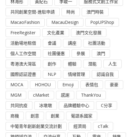
林海彤
黃紀石
李峻一
服務式文創工作室
共同創業空間-進駐申請
時尚
澳門時裝
MacaoFashion
MacauDesign
PopUPShop
FreeRegister
文化產業
澳門文化發展
活動場地租借
會議
講座
社團活動
個人工作空間
社團優惠
參展
澳門
粵港澳大灣區
創作
體驗
潛能
人生
國際認証證書
NLP
情緒管理
認識自我
MOCA
HOHOU
Emoji
表情包
豪豪
MGM
cMarket
感謝
ThankYou
共同抗疫
冰墩墩
品牌體驗中心
C分享
商機
創意
創業
葡語系國家
中葡青年創新創業交流計劃
經濟局
cTalk
跨領域交流
交流分享
互動
電商
銷售