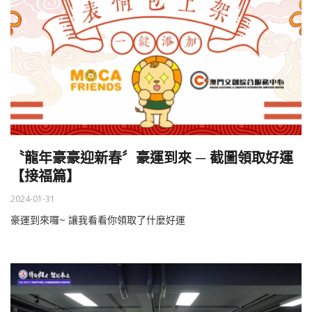
〝龍年豪豪迎新春〞豪運到來 ─ 截圖領取好運
【接福篇】
2024-01-31
豪運到來囉~ 讓我看看你領取了什麼好運