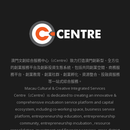
澳門文創綜合服務中心（cCentre）致力打造澳門創新型、全方位
的創業服務平台及創新投資生態系統，包括共同創業空間、商務服
務平台、創業教育、創業社群、創業孵化、資源整合、投融資服務
等一站式綜合服務。
Macau Cultural & Creative Integrated Services
Centre（cCentre）is dedicated to creating an innovative &
comprehensive incubation service platform and capital
ecosystem, including co-working space, business service
platform, entrepreneurship education, entrepreneurship
community, entrepreneurship incubation , resource
consolidation, investment and financing services, cross district