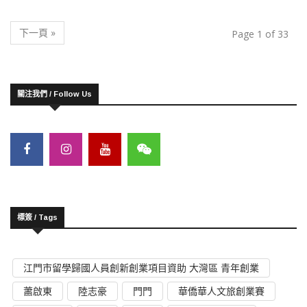
下一頁 »
Page 1 of 33
關注我們 / Follow Us
標簽 / Tags
江門市留學歸國人員創新創業項目資助 大灣區 青年創業
蕭啟東
陸志豪
門門
華僑華人文旅創業賽