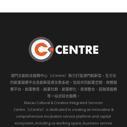
澳門文創綜合服務中心（cCentre）致力打造澳門創新型、全方位
的創業服務平台及創新投資生態系統，包括共同創業空間、商務服
務平台、創業教育、創業社群、創業孵化、資源整合、投融資服務
等一站式綜合服務。
Macau Cultural & Creative Integrated Services
Centre（cCentre）is dedicated to creating an innovative &
comprehensive incubation service platform and capital
ecosystem, including co-working space, business service