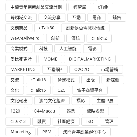
中葡青年創新創業交流計劃
經濟局
cTalk
跨領域交流
交流分享
互動
電商
銷售
文創商品
cTalk30
創新是否需擺脫傳統
WeAreAllWeird
創新
傳統
cTalk12
商業模式
科技
人工智能
電影
愛比死更冷
MOME
DIGITALMARKETING
MARKETING
互聯網+
O2O2O
市場營銷
交流
cTalk16
營運模式
出版
新媒體
文化
cTalk15
C2C
電子商貿平台
文化輸出
澳門文化經濟
攝影
主題IP展
1220
1844Macau
娛樂
驁映娛樂
cTalk13
融資
社區經濟
ISO
管理
Ｍarketing
PFM
澳門青年創業孵化中心