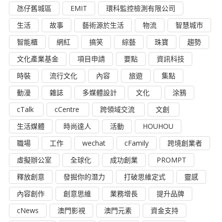
氹仔舊城區
EMIT
環科監控檢測有限公司
生活
故事
藝術源於生活
物流
智慧城市
智能櫃
網紅
搞笑
綜藝
珠寶
趨勢
文化產業基金
項目申請
要點
資訊科技
時裝
流行文化
內容
旅遊
集點
動漫
雜誌
多媒體設計
文化
涂鴉
cTalk
cCentre
跨領域交流
文創
生活媒體
時尚達人
活動
HOUHOU
職場
工作
wechat
cFamily
跨境創業者
虛擬辦公室
全球化
成功創業
PROMPT
釋放創意
發掘你的潛力
打破思維定式
靈感
內容創作
創意思維
業務增長
提升品牌
cNews
澳門影視
澳門元素
資金支持