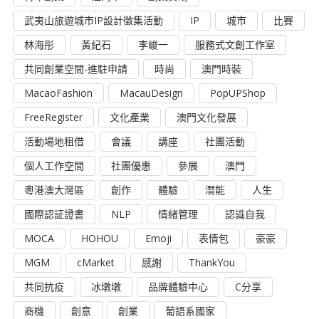
武夷山旅遊城市IP設計徵集活動
IP
城市
比賽
林海彤
黃紀石
李峻一
服務式文創工作室
共同創業空間-進駐申請
時尚
澳門時裝
MacaoFashion
MacauDesign
PopUPShop
FreeRegister
文化產業
澳門文化發展
活動場地租借
會議
講座
社團活動
個人工作空間
社團優惠
參展
澳門
粵港澳大灣區
創作
體驗
潛能
人生
國際認証證書
NLP
情緒管理
認識自我
MOCA
HOHOU
Emoji
表情包
豪豪
MGM
cMarket
感謝
ThankYou
共同抗疫
冰墩墩
品牌體驗中心
C分享
商機
創意
創業
葡語系國家