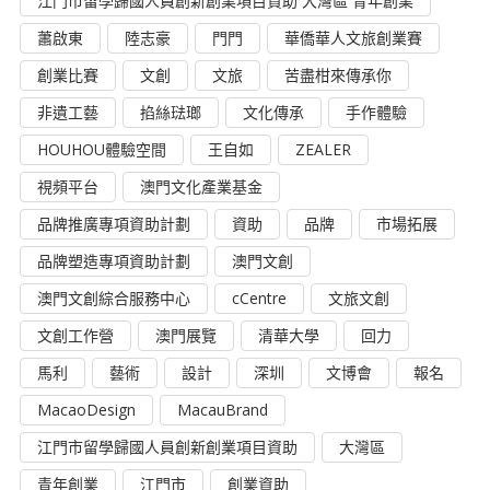
江門市留學歸國人員創新創業項目資助 大灣區 青年創業
蕭啟東
陸志豪
門門
華僑華人文旅創業賽
創業比賽
文創
文旅
苦盡柑來傳承你
非遺工藝
掐絲琺瑯
文化傳承
手作體驗
HOUHOU體驗空間
王自如
ZEALER
視頻平台
澳門文化產業基金
品牌推廣專項資助計劃
資助
品牌
市場拓展
品牌塑造專項資助計劃
澳門文創
澳門文創綜合服務中心
cCentre
文旅文創
文創工作營
澳門展覽
清華大學
回力
馬利
藝術
設計
深圳
文博會
報名
MacaoDesign
MacauBrand
江門市留學歸國人員創新創業項目資助
大灣區
青年創業
江門市
創業資助