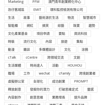
Ｍarketing
PFM
澳門青年創業孵化中心
氹仔舊城區
EMIT
環科監控檢測有限公司
生活
故事
藝術源於生活
物流
智慧城市
智能櫃
網紅
搞笑
綜藝
珠寶
趨勢
文化產業基金
項目申請
要點
資訊科技
時裝
流行文化
內容
旅遊
集點
動漫
雜誌
多媒體設計
文化
涂鴉
cTalk
cCentre
跨領域交流
文創
生活媒體
時尚達人
活動
HOUHOU
職場
工作
wechat
cFamily
跨境創業者
虛擬辦公室
全球化
成功創業
PROMPT
釋放創意
發掘你的潛力
打破思維定式
靈感
內容創作
創意思維
業務增長
提升品牌