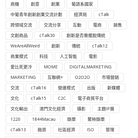
商機
創意
創業
葡語系國家
中葡青年創新創業交流計劃
經濟局
cTalk
跨領域交流
交流分享
互動
電商
銷售
文創商品
cTalk30
創新是否需擺脫傳統
WeAreAllWeird
創新
傳統
cTalk12
商業模式
科技
人工智能
電影
愛比死更冷
MOME
DIGITALMARKETING
MARKETING
互聯網+
O2O2O
市場營銷
交流
cTalk16
營運模式
出版
新媒體
文化
cTalk15
C2C
電子商貿平台
文化輸出
澳門文化經濟
攝影
主題IP展
1220
1844Macau
娛樂
驁映娛樂
cTalk13
融資
社區經濟
ISO
管理