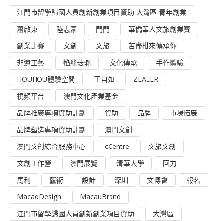
江門市留學歸國人員創新創業項目資助 大灣區 青年創業
蕭啟東
陸志豪
門門
華僑華人文旅創業賽
創業比賽
文創
文旅
苦盡柑來傳承你
非遺工藝
掐絲琺瑯
文化傳承
手作體驗
HOUHOU體驗空間
王自如
ZEALER
視頻平台
澳門文化產業基金
品牌推廣專項資助計劃
資助
品牌
市場拓展
品牌塑造專項資助計劃
澳門文創
澳門文創綜合服務中心
cCentre
文旅文創
文創工作營
澳門展覽
清華大學
回力
馬利
藝術
設計
深圳
文博會
報名
MacaoDesign
MacauBrand
江門市留學歸國人員創新創業項目資助
大灣區