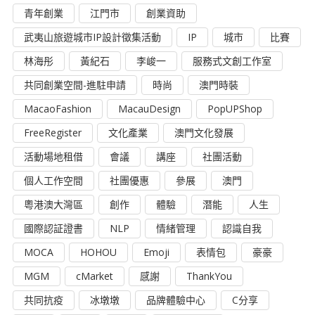
青年創業
江門市
創業資助
武夷山旅遊城市IP設計徵集活動
IP
城市
比賽
林海彤
黃紀石
李峻一
服務式文創工作室
共同創業空間-進駐申請
時尚
澳門時裝
MacaoFashion
MacauDesign
PopUPShop
FreeRegister
文化產業
澳門文化發展
活動場地租借
會議
講座
社團活動
個人工作空間
社團優惠
參展
澳門
粵港澳大灣區
創作
體驗
潛能
人生
國際認証證書
NLP
情緒管理
認識自我
MOCA
HOHOU
Emoji
表情包
豪豪
MGM
cMarket
感謝
ThankYou
共同抗疫
冰墩墩
品牌體驗中心
C分享