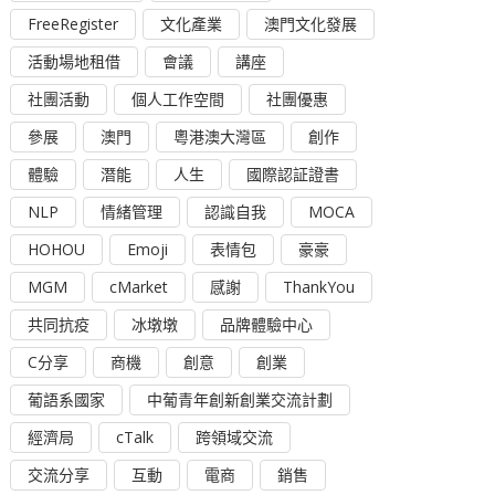
FreeRegister
文化產業
澳門文化發展
活動場地租借
會議
講座
社團活動
個人工作空間
社團優惠
參展
澳門
粵港澳大灣區
創作
體驗
潛能
人生
國際認証證書
NLP
情緒管理
認識自我
MOCA
HOHOU
Emoji
表情包
豪豪
MGM
cMarket
感謝
ThankYou
共同抗疫
冰墩墩
品牌體驗中心
C分享
商機
創意
創業
葡語系國家
中葡青年創新創業交流計劃
經濟局
cTalk
跨領域交流
交流分享
互動
電商
銷售