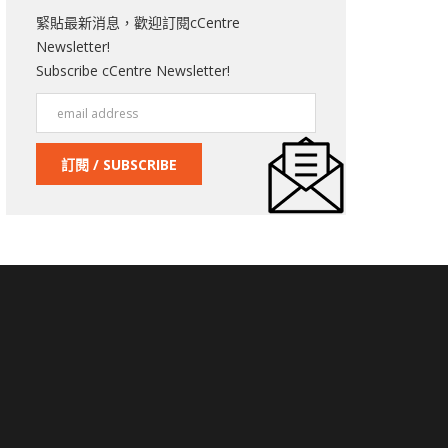
緊貼最新消息，歡迎訂閱cCentre
Newsletter!
Subscribe cCentre Newsletter!