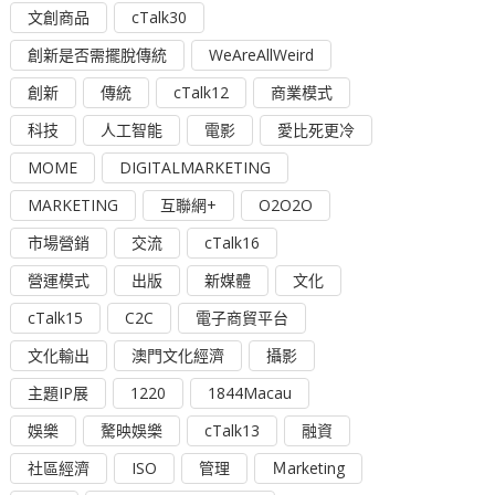
文創商品
cTalk30
創新是否需擺脫傳統
WeAreAllWeird
創新
傳統
cTalk12
商業模式
科技
人工智能
電影
愛比死更冷
MOME
DIGITALMARKETING
MARKETING
互聯網+
O2O2O
市場營銷
交流
cTalk16
營運模式
出版
新媒體
文化
cTalk15
C2C
電子商貿平台
文化輸出
澳門文化經濟
攝影
主題IP展
1220
1844Macau
娛樂
驁映娛樂
cTalk13
融資
社區經濟
ISO
管理
Ｍarketing