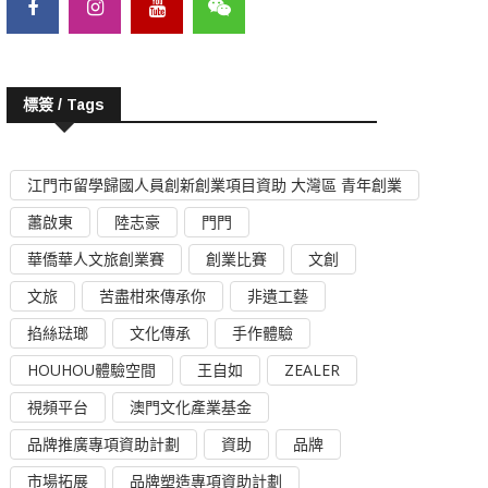
標簽 / Tags
江門市留學歸國人員創新創業項目資助 大灣區 青年創業
蕭啟東
陸志豪
門門
華僑華人文旅創業賽
創業比賽
文創
文旅
苦盡柑來傳承你
非遺工藝
掐絲琺瑯
文化傳承
手作體驗
HOUHOU體驗空間
王自如
ZEALER
視頻平台
澳門文化產業基金
品牌推廣專項資助計劃
資助
品牌
市場拓展
品牌塑造專項資助計劃