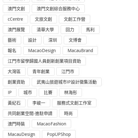
澳門文創
澳門文創綜合服務中心
cCentre
文旅文創
文創工作營
澳門展覽
清華大學
回力
馬利
藝術
設計
深圳
文博會
報名
MacaoDesign
MacauBrand
江門市留學歸國人員創新創業項目資助
大灣區
青年創業
江門市
創業資助
武夷山旅遊城市IP設計徵集活動
IP
城市
比賽
林海彤
黃紀石
李峻一
服務式文創工作室
共同創業空間-進駐申請
時尚
澳門時裝
MacaoFashion
MacauDesign
PopUPShop