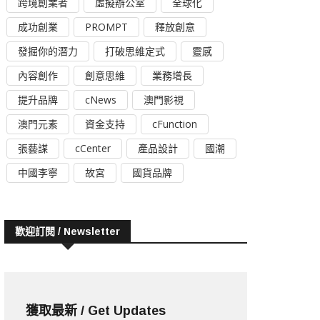
跨境創業者
虛擬辦公室
全球化
成功創業
PROMPT
釋放創意
發掘你的潛力
打破思維定式
靈感
內容創作
創意思維
業務增長
提升品牌
cNews
澳門影視
澳門元素
資金支持
cFunction
張藝謀
cCenter
產品設計
國潮
中國李寧
故宮
國貨品牌
歡迎訂閱 / Newsletter
獲取最新 / Get Updates