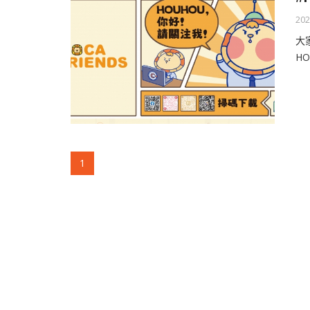
202
大
H
(current)
1