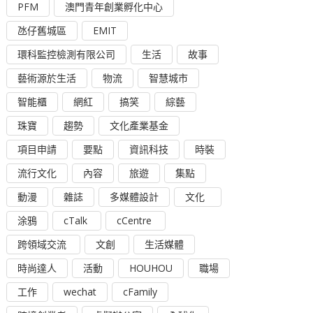
PFM
澳門青年創業孵化中心
氹仔舊城區
EMIT
環科監控檢測有限公司
生活
故事
藝術源於生活
物流
智慧城市
智能櫃
網紅
搞笑
綜藝
珠寶
趨勢
文化產業基金
項目申請
要點
資訊科技
時裝
流行文化
內容
旅遊
集點
動漫
雜誌
多媒體設計
文化
涂鴉
cTalk
cCentre
跨領域交流
文創
生活媒體
時尚達人
活動
HOUHOU
職場
工作
wechat
cFamily