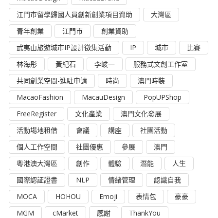
江門市留學歸國人員創新創業項目資助
大灣區
青年創業
江門市
創業資助
武夷山旅遊城市IP設計徵集活動
IP
城市
比賽
林海彤
黃紀石
李峻一
服務式文創工作室
共同創業空間-進駐申請
時尚
澳門時裝
MacaoFashion
MacauDesign
PopUPShop
FreeRegister
文化產業
澳門文化發展
活動場地租借
會議
講座
社團活動
個人工作空間
社團優惠
參展
澳門
粵港澳大灣區
創作
體驗
潛能
人生
國際認証證書
NLP
情緒管理
認識自我
MOCA
HOHOU
Emoji
表情包
豪豪
MGM
cMarket
感謝
ThankYou