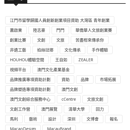
江門市留學歸國人員創新創業項目資助 大灣區 青年創業
蕭啟東
陸志豪
門門
華僑華人文旅創業賽
創業比賽
文創
文旅
苦盡柑來傳承你
非遺工藝
掐絲琺瑯
文化傳承
手作體驗
HOUHOU體驗空間
王自如
ZEALER
視頻平台
澳門文化產業基金
品牌推廣專項資助計劃
資助
品牌
市場拓展
品牌塑造專項資助計劃
澳門文創
澳門文創綜合服務中心
cCentre
文旅文創
文創工作營
澳門展覽
清華大學
回力
馬利
藝術
設計
深圳
文博會
報名
MacaoDesign
MacauBrand