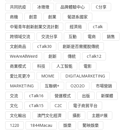
共同抗疫
冰墩墩
品牌體驗中心
C分享
商機
創意
創業
葡語系國家
中葡青年創新創業交流計劃
經濟局
cTalk
跨領域交流
交流分享
互動
電商
銷售
文創商品
cTalk30
創新是否需擺脫傳統
WeAreAllWeird
創新
傳統
cTalk12
商業模式
科技
人工智能
電影
愛比死更冷
MOME
DIGITALMARKETING
MARKETING
互聯網+
O2O2O
市場營銷
交流
cTalk16
營運模式
出版
新媒體
文化
cTalk15
C2C
電子商貿平台
文化輸出
澳門文化經濟
攝影
主題IP展
1220
1844Macau
娛樂
驁映娛樂