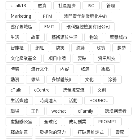
cTalk13
融資
社區經濟
ISO
管理
Ｍarketing
PFM
澳門青年創業孵化中心
氹仔舊城區
EMIT
環科監控檢測有限公司
生活
故事
藝術源於生活
物流
智慧城市
智能櫃
網紅
搞笑
綜藝
珠寶
趨勢
文化產業基金
項目申請
要點
資訊科技
時裝
流行文化
內容
旅遊
集點
動漫
雜誌
多媒體設計
文化
涂鴉
cTalk
cCentre
跨領域交流
文創
生活媒體
時尚達人
活動
HOUHOU
職場
工作
wechat
cFamily
跨境創業者
虛擬辦公室
全球化
成功創業
PROMPT
釋放創意
發掘你的潛力
打破思維定式
靈感