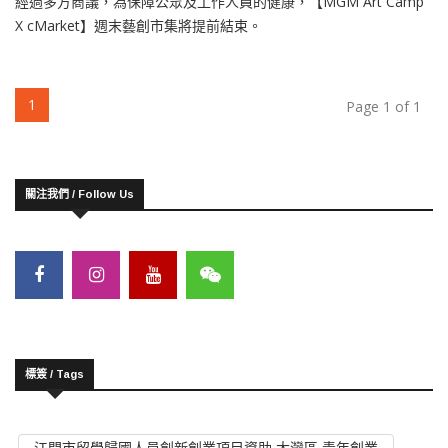
經過多方商議，為保障公眾及工作人員的健康，【MGM Art Camp
X cMarket】週末藝創市集將提前結束。
(current)
1
Page 1 of 1
關注我們 / Follow Us
標簽 / Tags
江門市留學歸國人員創新創業項目資助 大灣區 青年創業