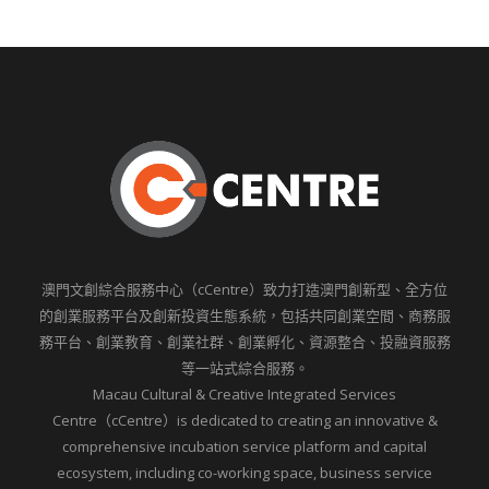
澳門文創綜合服務中心（cCentre）致力打造澳門創新型、全方位
的創業服務平台及創新投資生態系統，包括共同創業空間、商務服
務平台、創業教育、創業社群、創業孵化、資源整合、投融資服務
等一站式綜合服務。
Macau Cultural & Creative Integrated Services
Centre（cCentre）is dedicated to creating an innovative &
comprehensive incubation service platform and capital
ecosystem, including co-working space, business service