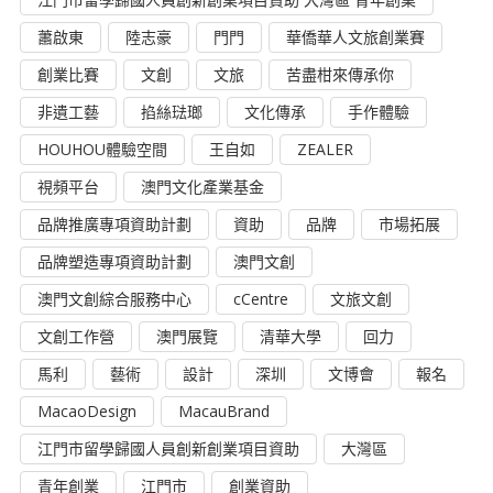
蕭啟東
陸志豪
門門
華僑華人文旅創業賽
創業比賽
文創
文旅
苦盡柑來傳承你
非遺工藝
掐絲琺瑯
文化傳承
手作體驗
HOUHOU體驗空間
王自如
ZEALER
視頻平台
澳門文化產業基金
品牌推廣專項資助計劃
資助
品牌
市場拓展
品牌塑造專項資助計劃
澳門文創
澳門文創綜合服務中心
cCentre
文旅文創
文創工作營
澳門展覽
清華大學
回力
馬利
藝術
設計
深圳
文博會
報名
MacaoDesign
MacauBrand
江門市留學歸國人員創新創業項目資助
大灣區
青年創業
江門市
創業資助