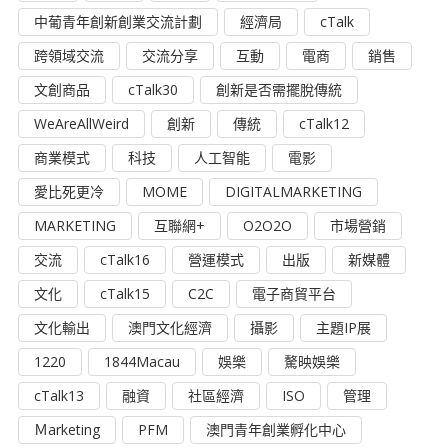
中葡青年創新創業交流計劃
經濟局
cTalk
跨領域交流
交流分享
互動
電商
銷售
文創商品
cTalk30
創新是否需擺脫傳統
WeAreAllWeird
創新
傳統
cTalk12
商業模式
科技
人工智能
電影
愛比死更冷
MOME
DIGITALMARKETING
MARKETING
互聯網+
O2O2O
市場營銷
交流
cTalk16
營運模式
出版
新媒體
文化
cTalk15
C2C
電子商貿平台
文化輸出
澳門文化經濟
攝影
主題IP展
1220
1844Macau
娛樂
驁映娛樂
cTalk13
融資
社區經濟
ISO
管理
Ｍarketing
PFM
澳門青年創業孵化中心