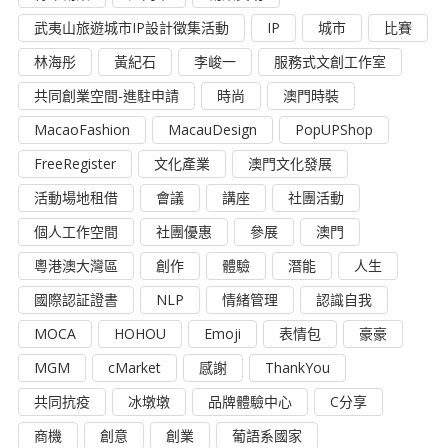
武夷山旅遊城市IP設計徵集活動
IP
城市
比賽
林海彤
黃紀石
李峻一
服務式文創工作室
共同創業空間-進駐申請
時尚
澳門時裝
MacaoFashion
MacauDesign
PopUPShop
FreeRegister
文化產業
澳門文化發展
活動場地租借
會議
講座
社團活動
個人工作空間
社團優惠
參展
澳門
粵港澳大灣區
創作
體驗
潛能
人生
國際認証證書
NLP
情緒管理
認識自我
MOCA
HOHOU
Emoji
表情包
豪豪
MGM
cMarket
感謝
ThankYou
共同抗疫
冰墩墩
品牌體驗中心
C分享
商機
創意
創業
葡語系國家