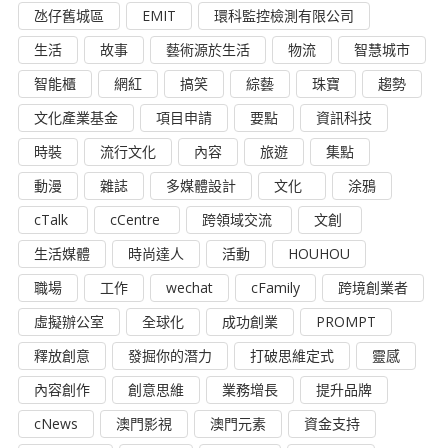
氹仔舊城區
EMIT
環科監控檢測有限公司
生活
故事
藝術源於生活
物流
智慧城市
智能櫃
網紅
搞笑
綜藝
珠寶
趨勢
文化產業基金
項目申請
要點
資訊科技
時裝
流行文化
內容
旅遊
集點
動漫
雜誌
多媒體設計
文化
涂鴉
cTalk
cCentre
跨領域交流
文創
生活媒體
時尚達人
活動
HOUHOU
職場
工作
wechat
cFamily
跨境創業者
虛擬辦公室
全球化
成功創業
PROMPT
釋放創意
發掘你的潛力
打破思維定式
靈感
內容創作
創意思維
業務增長
提升品牌
cNews
澳門影視
澳門元素
資金支持