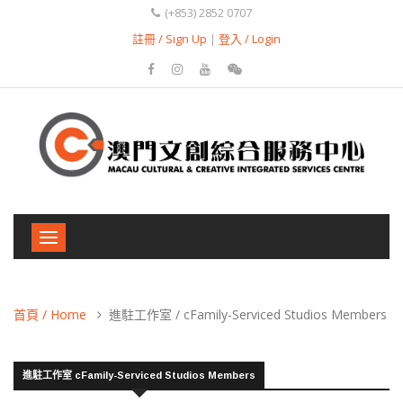
(+853) 2852 0707
註冊 / Sign Up
|
登入 / Login
Toggle
navigation
首頁 / Home
進駐工作室 / cFamily-Serviced Studios Members
進駐工作室 cFamily-Serviced Studios Members