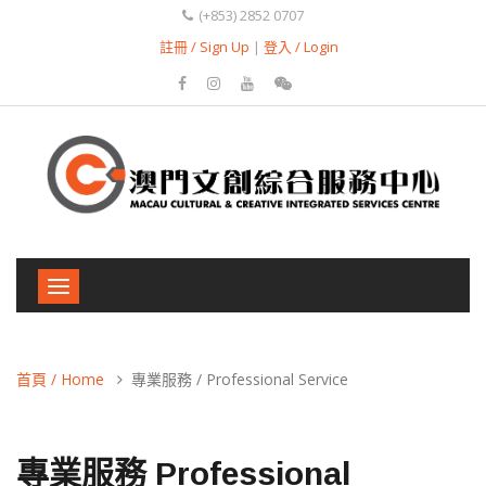
(+853) 2852 0707
註冊 / Sign Up
|
登入 / Login
Toggle
navigation
首頁 / Home
專業服務 / Professional Service
專業服務 Professional