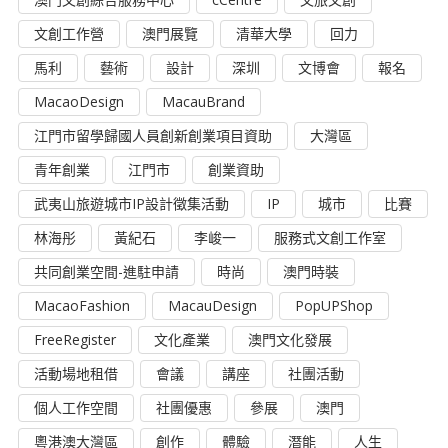
文創工作營
澳門展覽
清華大學
回力
馬利
藝術
設計
深圳
文博會
報名
MacaoDesign
MacauBrand
江門市留學歸國人員創新創業項目資助
大灣區
青年創業
江門市
創業資助
武夷山旅遊城市IP設計徵集活動
IP
城市
比賽
林海彤
黃紀石
李峻一
服務式文創工作室
共同創業空間-進駐申請
時尚
澳門時裝
MacaoFashion
MacauDesign
PopUPShop
FreeRegister
文化產業
澳門文化發展
活動場地租借
會議
講座
社團活動
個人工作空間
社團優惠
參展
澳門
粵港澳大灣區
創作
體驗
潛能
人生