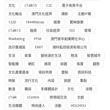
文化
cTalk15
C2C
電子商貿平台
文化輸出
澳門文化經濟
攝影
主題IP展
1220
1844Macau
娛樂
驁映娛樂
cTalk13
融資
社區經濟
ISO
管理
Ｍarketing
PFM
澳門青年創業孵化中心
氹仔舊城區
EMIT
環科監控檢測有限公司
生活
故事
藝術源於生活
物流
智慧城市
智能櫃
網紅
搞笑
綜藝
珠寶
趨勢
文化產業基金
項目申請
要點
資訊科技
時裝
流行文化
內容
旅遊
集點
動漫
雜誌
多媒體設計
文化
涂鴉
cTalk
cCentre
跨領域交流
文創
生活媒體
時尚達人
活動
HOUHOU