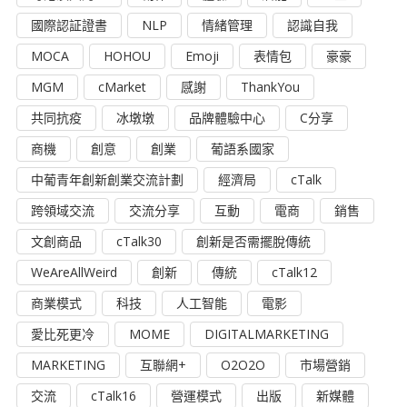
國際認証證書
NLP
情緒管理
認識自我
MOCA
HOHOU
Emoji
表情包
豪豪
MGM
cMarket
感謝
ThankYou
共同抗疫
冰墩墩
品牌體驗中心
C分享
商機
創意
創業
葡語系國家
中葡青年創新創業交流計劃
經濟局
cTalk
跨領域交流
交流分享
互動
電商
銷售
文創商品
cTalk30
創新是否需擺脫傳統
WeAreAllWeird
創新
傳統
cTalk12
商業模式
科技
人工智能
電影
愛比死更冷
MOME
DIGITALMARKETING
MARKETING
互聯網+
O2O2O
市場營銷
交流
cTalk16
營運模式
出版
新媒體