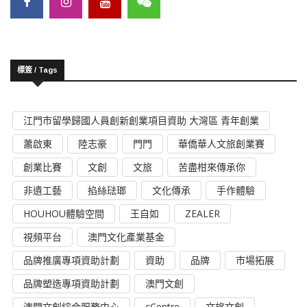
標簽 / Tags
江門市留學歸國人員創新創業項目資助 大灣區 青年創業
蕭啟東
陸志豪
門門
華僑華人文旅創業賽
創業比賽
文創
文旅
苦盡柑來傳承你
非遺工藝
掐絲琺瑯
文化傳承
手作體驗
HOUHOU體驗空間
王自如
ZEALER
視頻平台
澳門文化產業基金
品牌推廣專項資助計劃
資助
品牌
市場拓展
品牌塑造專項資助計劃
澳門文創
澳門文創綜合服務中心
cCentre
文旅文創