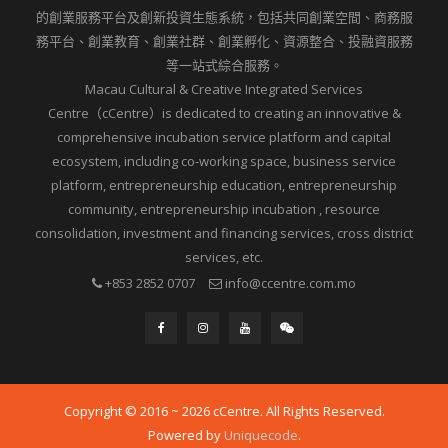
的創業服務平台及創新投資生態系統，包括共同創業空間、商務服
務平台、創業教育、創業社群、創業孵化、資源整合、投融資服務
等一站式綜合服務。
Macau Cultural & Creative Integrated Services
Centre（cCentre）is dedicated to creating an innovative &
comprehensive incubation service platform and capital
ecosystem, including co-working space, business service
platform, entrepreneurship education, entrepreneurship
community, entrepreneurship incubation , resource
consolidation, investment and financing services, cross district
services, etc.
+853 2852 0707
info@ccentre.com.mo
Copyright © 2016 ~ 2026 cCentre. All Rights Reserved.
Powered by
Uniquecode
.