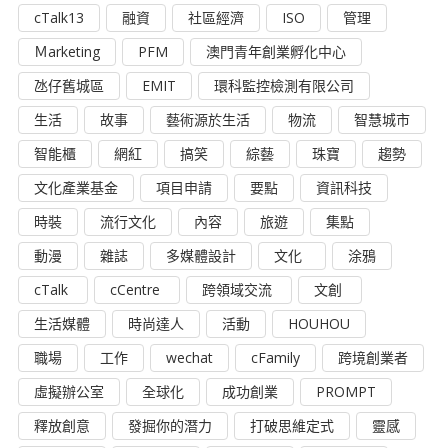
cTalk13
融資
社區經濟
ISO
管理
Ｍarketing
PFM
澳門青年創業孵化中心
氹仔舊城區
EMIT
環科監控檢測有限公司
生活
故事
藝術源於生活
物流
智慧城市
智能櫃
網紅
搞笑
綜藝
珠寶
趨勢
文化產業基金
項目申請
要點
資訊科技
時裝
流行文化
內容
旅遊
集點
動漫
雜誌
多媒體設計
文化
涂鴉
cTalk
cCentre
跨領域交流
文創
生活媒體
時尚達人
活動
HOUHOU
職場
工作
wechat
cFamily
跨境創業者
虛擬辦公室
全球化
成功創業
PROMPT
釋放創意
發掘你的潛力
打破思維定式
靈感