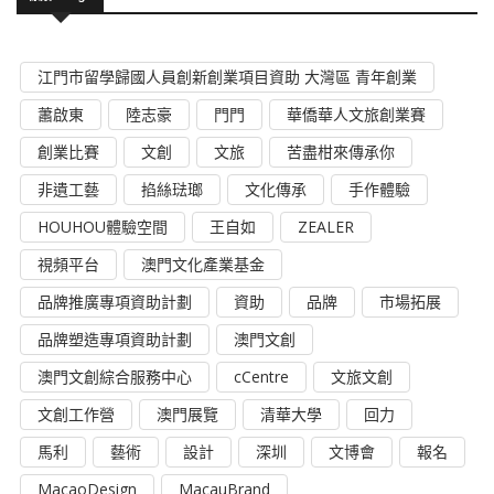
江門市留學歸國人員創新創業項目資助 大灣區 青年創業
蕭啟東
陸志豪
門門
華僑華人文旅創業賽
創業比賽
文創
文旅
苦盡柑來傳承你
非遺工藝
掐絲琺瑯
文化傳承
手作體驗
HOUHOU體驗空間
王自如
ZEALER
視頻平台
澳門文化產業基金
品牌推廣專項資助計劃
資助
品牌
市場拓展
品牌塑造專項資助計劃
澳門文創
澳門文創綜合服務中心
cCentre
文旅文創
文創工作營
澳門展覽
清華大學
回力
馬利
藝術
設計
深圳
文博會
報名
MacaoDesign
MacauBrand