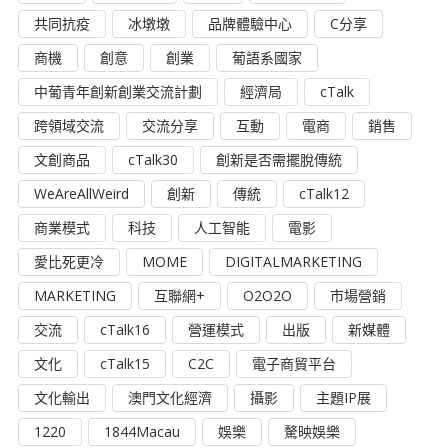
共同抗疫
冰墩墩
品牌體驗中心
C分享
商機
創意
創業
葡語系國家
中葡青年創新創業交流計劃
經濟局
cTalk
跨領域交流
交流分享
互動
電商
銷售
文創商品
cTalk30
創新是否需擺脫傳統
WeAreAllWeird
創新
傳統
cTalk12
商業模式
科技
人工智能
電影
愛比死更冷
MOME
DIGITALMARKETING
MARKETING
互聯網+
O2O2O
市場營銷
交流
cTalk16
營運模式
出版
新媒體
文化
cTalk15
C2C
電子商貿平台
文化輸出
澳門文化經濟
攝影
主題IP展
1220
1844Macau
娛樂
驁映娛樂