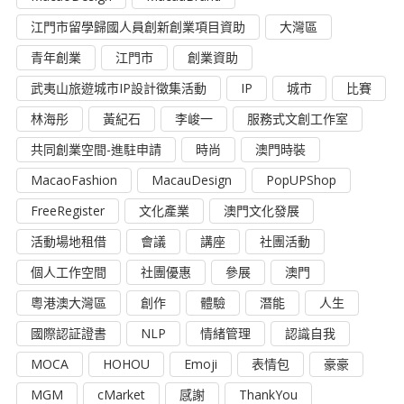
江門市留學歸國人員創新創業項目資助
大灣區
青年創業
江門市
創業資助
武夷山旅遊城市IP設計徵集活動
IP
城市
比賽
林海彤
黃紀石
李峻一
服務式文創工作室
共同創業空間-進駐申請
時尚
澳門時裝
MacaoFashion
MacauDesign
PopUPShop
FreeRegister
文化產業
澳門文化發展
活動場地租借
會議
講座
社團活動
個人工作空間
社團優惠
參展
澳門
粵港澳大灣區
創作
體驗
潛能
人生
國際認証證書
NLP
情緒管理
認識自我
MOCA
HOHOU
Emoji
表情包
豪豪
MGM
cMarket
感謝
ThankYou