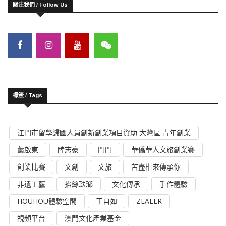
關注我們 / Follow Us
標簽 / Tags
江門市留學歸國人員創新創業項目資助 大灣區 青年創業
蕭啟東
陸志豪
門門
華僑華人文旅創業賽
創業比賽
文創
文旅
苦盡柑來傳承你
非遺工藝
掐絲琺瑯
文化傳承
手作體驗
HOUHOU體驗空間
王自如
ZEALER
視頻平台
澳門文化產業基金