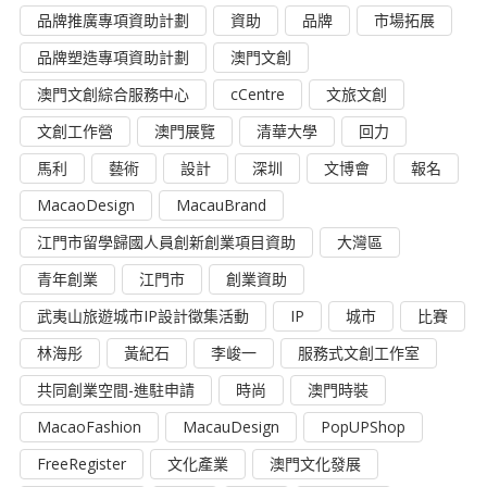
品牌推廣專項資助計劃
資助
品牌
市場拓展
品牌塑造專項資助計劃
澳門文創
澳門文創綜合服務中心
cCentre
文旅文創
文創工作營
澳門展覽
清華大學
回力
馬利
藝術
設計
深圳
文博會
報名
MacaoDesign
MacauBrand
江門市留學歸國人員創新創業項目資助
大灣區
青年創業
江門市
創業資助
武夷山旅遊城市IP設計徵集活動
IP
城市
比賽
林海彤
黃紀石
李峻一
服務式文創工作室
共同創業空間-進駐申請
時尚
澳門時裝
MacaoFashion
MacauDesign
PopUPShop
FreeRegister
文化產業
澳門文化發展