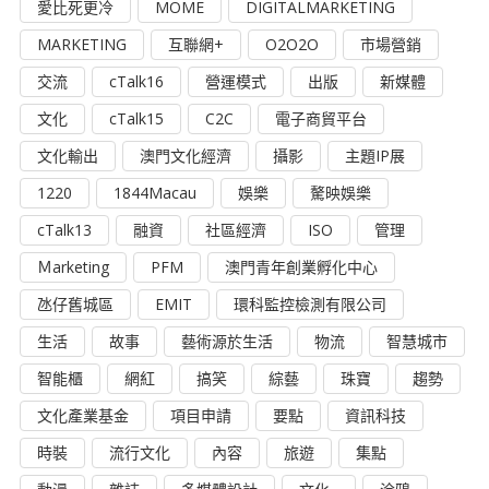
愛比死更冷
MOME
DIGITALMARKETING
MARKETING
互聯網+
O2O2O
市場營銷
交流
cTalk16
營運模式
出版
新媒體
文化
cTalk15
C2C
電子商貿平台
文化輸出
澳門文化經濟
攝影
主題IP展
1220
1844Macau
娛樂
驁映娛樂
cTalk13
融資
社區經濟
ISO
管理
Ｍarketing
PFM
澳門青年創業孵化中心
氹仔舊城區
EMIT
環科監控檢測有限公司
生活
故事
藝術源於生活
物流
智慧城市
智能櫃
網紅
搞笑
綜藝
珠寶
趨勢
文化產業基金
項目申請
要點
資訊科技
時裝
流行文化
內容
旅遊
集點