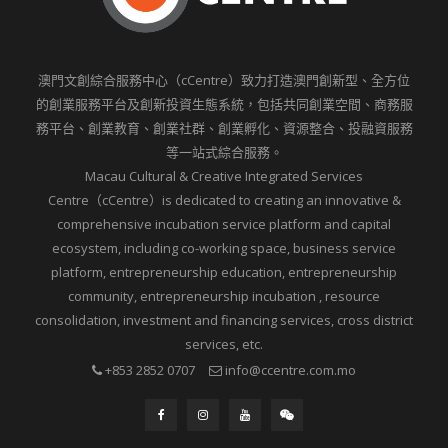
澳門文創綜合服務中心（cCentre）致力打造澳門創新型、全方位
的創業服務平台及創新投資生態系統，包括共同創業空間、商務服
務平台、創業教育、創業社群、創業孵化、資源整合、投融資服務
等一站式綜合服務。
Macau Cultural & Creative Integrated Services
Centre（cCentre）is dedicated to creating an innovative &
comprehensive incubation service platform and capital
ecosystem, including co-working space, business service
platform, entrepreneurship education, entrepreneurship
community, entrepreneurship incubation , resource
consolidation, investment and financing services, cross district
services, etc.
+853 2852 0707
info@ccentre.com.mo