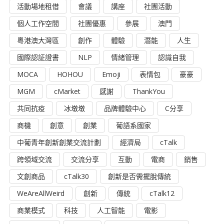
活動場地租借
會議
講座
社團活動
個人工作空間
社團優惠
參展
澳門
粵港澳大灣區
創作
體驗
潛能
人生
國際認証證書
NLP
情緒管理
認識自我
MOCA
HOHOU
Emoji
表情包
豪豪
MGM
cMarket
感謝
ThankYou
共同抗疫
冰墩墩
品牌體驗中心
C分享
商機
創意
創業
葡語系國家
中葡青年創新創業交流計劃
經濟局
cTalk
跨領域交流
交流分享
互動
電商
銷售
文創商品
cTalk30
創新是否需擺脫傳統
WeAreAllWeird
創新
傳統
cTalk12
商業模式
科技
人工智能
電影