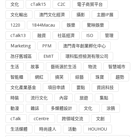
文化
cTalk15
C2C
電子商貿平台
文化輸出
澳門文化經濟
攝影
主題IP展
1220
1844Macau
娛樂
驁映娛樂
cTalk13
融資
社區經濟
ISO
管理
Ｍarketing
PFM
澳門青年創業孵化中心
氹仔舊城區
EMIT
環科監控檢測有限公司
生活
故事
藝術源於生活
物流
智慧城市
智能櫃
網紅
搞笑
綜藝
珠寶
趨勢
文化產業基金
項目申請
要點
資訊科技
時裝
流行文化
內容
旅遊
集點
動漫
雜誌
多媒體設計
文化
涂鴉
cTalk
cCentre
跨領域交流
文創
生活媒體
時尚達人
活動
HOUHOU