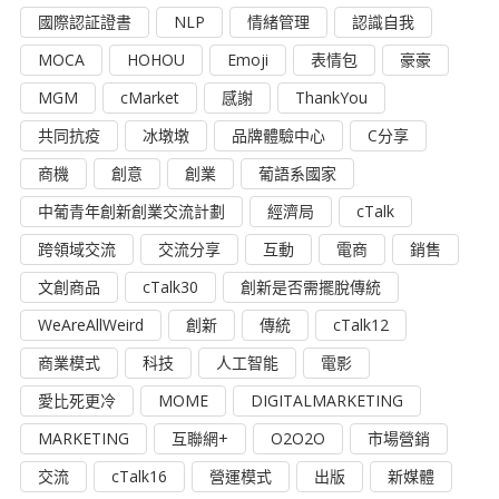
國際認証證書
NLP
情緒管理
認識自我
MOCA
HOHOU
Emoji
表情包
豪豪
MGM
cMarket
感謝
ThankYou
共同抗疫
冰墩墩
品牌體驗中心
C分享
商機
創意
創業
葡語系國家
中葡青年創新創業交流計劃
經濟局
cTalk
跨領域交流
交流分享
互動
電商
銷售
文創商品
cTalk30
創新是否需擺脫傳統
WeAreAllWeird
創新
傳統
cTalk12
商業模式
科技
人工智能
電影
愛比死更冷
MOME
DIGITALMARKETING
MARKETING
互聯網+
O2O2O
市場營銷
交流
cTalk16
營運模式
出版
新媒體