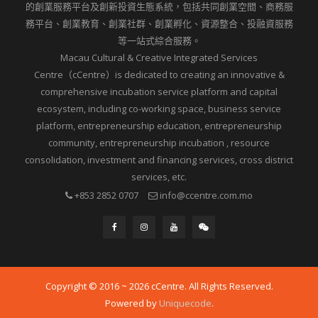
的創業服務平台及創新投資生態系統，包括共同創業空間、商務服
務平台、創業教育、創業社群、創業孵化、資源整合、投融資服務
等一站式綜合服務。
Macau Cultural & Creative Integrated Services
Centre（cCentre）is dedicated to creating an innovative &
comprehensive incubation service platform and capital
ecosystem, including co-working space, business service
platform, entrepreneurship education, entrepreneurship
community, entrepreneurship incubation , resource
consolidation, investment and financing services, cross district
services, etc.
+853 2852 0707
info@ccentre.com.mo
Copyright © 2016 ~ 2026 cCentre. All Rights Reserved.
Powered by
Uniquecode
.