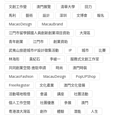
文創工作營
澳門展覽
清華大學
回力
馬利
藝術
設計
深圳
文博會
報名
MacaoDesign
MacauBrand
江門市留學歸國人員創新創業項目資助
大灣區
青年創業
江門市
創業資助
武夷山旅遊城市IP設計徵集活動
IP
城市
比賽
林海彤
黃紀石
李峻一
服務式文創工作室
共同創業空間-進駐申請
時尚
澳門時裝
MacaoFashion
MacauDesign
PopUPShop
FreeRegister
文化產業
澳門文化發展
活動場地租借
會議
講座
社團活動
個人工作空間
社團優惠
參展
澳門
粵港澳大灣區
創作
體驗
潛能
人生