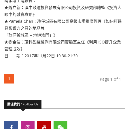
跨領域主講嘉賓：
★魏立新：澳中致遠投資發展有限公司投資及研究部總監《投資人
眼中的融資攻略》
★Pamela Chan：氹仔城區有限公司高級市場推廣經理《如何打造
具影響力之目的地品牌
「氹仔舊城區 – 地道澳門」》
★劉金波：環科監控檢測有限公司實驗室主任《利用 ISO提升企業
管理成效》
日 期：2017年11月22日 19:30-21:30
(current)
1
Page 1 of 1
關注我們 / Follow Us