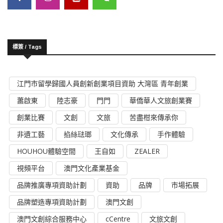
標簽 / Tags
江門市留學歸國人員創新創業項目資助 大灣區 青年創業
蕭啟東
陸志豪
門門
華僑華人文旅創業賽
創業比賽
文創
文旅
苦盡柑來傳承你
非遺工藝
掐絲琺瑯
文化傳承
手作體驗
HOUHOU體驗空間
王自如
ZEALER
視頻平台
澳門文化產業基金
品牌推廣專項資助計劃
資助
品牌
市場拓展
品牌塑造專項資助計劃
澳門文創
澳門文創綜合服務中心
cCentre
文旅文創