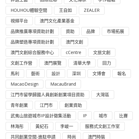
HOUHOU體驗空間
王自如
ZEALER
視頻平台
澳門文化產業基金
品牌推廣專項資助計劃
資助
品牌
市場拓展
品牌塑造專項資助計劃
澳門文創
澳門文創綜合服務中心
cCentre
文旅文創
文創工作營
澳門展覽
清華大學
回力
馬利
藝術
設計
深圳
文博會
報名
MacaoDesign
MacauBrand
江門市留學歸國人員創新創業項目資助
大灣區
青年創業
江門市
創業資助
武夷山旅遊城市IP設計徵集活動
IP
城市
比賽
林海彤
黃紀石
李峻一
服務式文創工作室
共同創業空間-進駐申請
時尚
澳門時裝