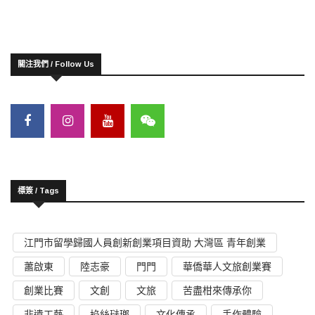
關注我們 / Follow Us
標簽 / Tags
江門市留學歸國人員創新創業項目資助 大灣區 青年創業
蕭啟東
陸志豪
門門
華僑華人文旅創業賽
創業比賽
文創
文旅
苦盡柑來傳承你
非遺工藝
掐絲琺瑯
文化傳承
手作體驗