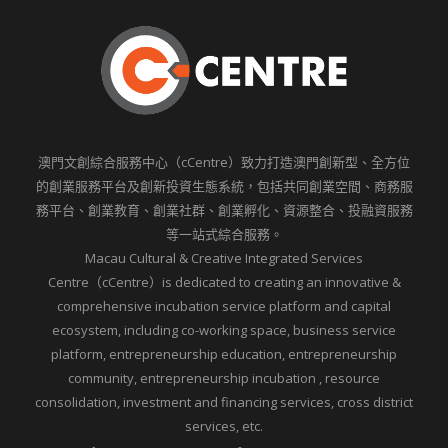
澳門文創綜合服務中心（cCentre）致力打造澳門創新型、全方位
的創業服務平台及創新投資生態系統，包括共同創業空間、商務服
務平台、創業教育、創業社群、創業孵化、資源整合、投融資服務
等一站式綜合服務。
Macau Cultural & Creative Integrated Services
Centre（cCentre）is dedicated to creating an innovative &
comprehensive incubation service platform and capital
ecosystem, including co-working space, business service
platform, entrepreneurship education, entrepreneurship
community, entrepreneurship incubation , resource
consolidation, investment and financing services, cross district
services, etc.