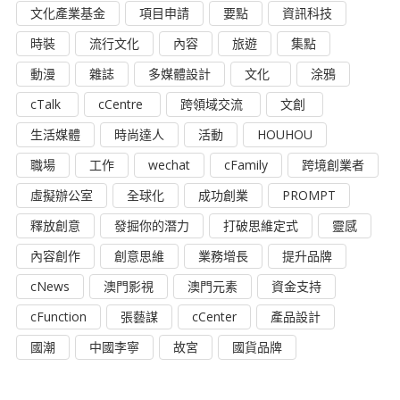
文化產業基金
項目申請
要點
資訊科技
時裝
流行文化
內容
旅遊
集點
動漫
雜誌
多媒體設計
文化
涂鴉
cTalk
cCentre
跨領域交流
文創
生活媒體
時尚達人
活動
HOUHOU
職場
工作
wechat
cFamily
跨境創業者
虛擬辦公室
全球化
成功創業
PROMPT
釋放創意
發掘你的潛力
打破思維定式
靈感
內容創作
創意思維
業務增長
提升品牌
cNews
澳門影視
澳門元素
資金支持
cFunction
張藝謀
cCenter
產品設計
國潮
中國李寧
故宮
國貨品牌