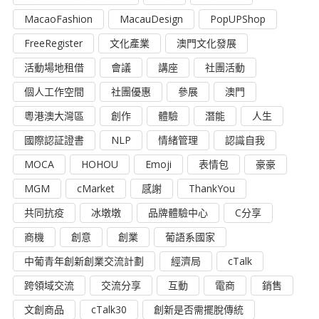
MacaoFashion
MacauDesign
PopUPShop
FreeRegister
文化產業
澳門文化發展
活動場地租借
會議
講座
社團活動
個人工作空間
社團優惠
參展
澳門
粵港澳大灣區
創作
體驗
潛能
人生
國際認証證書
NLP
情緒管理
認識自我
MOCA
HOHOU
Emoji
表情包
豪豪
MGM
cMarket
感謝
ThankYou
共同抗疫
冰墩墩
品牌體驗中心
C分享
商機
創意
創業
葡語系國家
中葡青年創新創業交流計劃
經濟局
cTalk
跨領域交流
交流分享
互動
電商
銷售
文創商品
cTalk30
創新是否需擺脫傳統