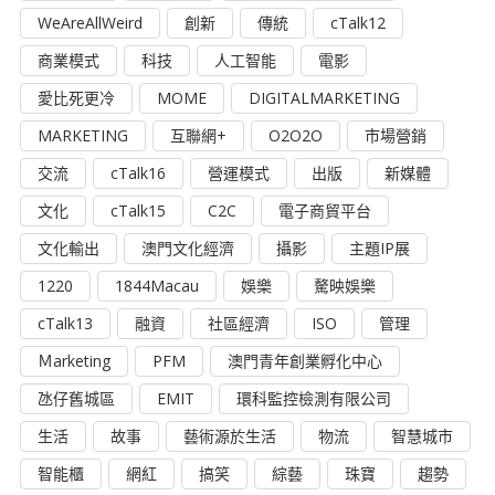
WeAreAllWeird
創新
傳統
cTalk12
商業模式
科技
人工智能
電影
愛比死更冷
MOME
DIGITALMARKETING
MARKETING
互聯網+
O2O2O
市場營銷
交流
cTalk16
營運模式
出版
新媒體
文化
cTalk15
C2C
電子商貿平台
文化輸出
澳門文化經濟
攝影
主題IP展
1220
1844Macau
娛樂
驁映娛樂
cTalk13
融資
社區經濟
ISO
管理
Ｍarketing
PFM
澳門青年創業孵化中心
氹仔舊城區
EMIT
環科監控檢測有限公司
生活
故事
藝術源於生活
物流
智慧城市
智能櫃
網紅
搞笑
綜藝
珠寶
趨勢