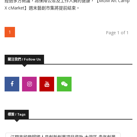
經過多方商議，為保障公眾及工作人員的健康，【MGM Art Camp
X cMarket】週末藝創市集將提前結束。
(current)
1
Page 1 of 1
關注我們 / Follow Us
標簽 / Tags
江門市留學歸國人員創新創業項目資助 大灣區 青年創業