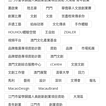
蕭啟東
陸志豪
門門
華僑華人文旅創業賽
創業比賽
文創
文旅
苦盡柑來傳承你
非遺工藝
掐絲琺瑯
文化傳承
手作體驗
HOUHOU體驗空間
王自如
ZEALER
視頻平台
澳門文化產業基金
品牌推廣專項資助計劃
資助
品牌
市場拓展
品牌塑造專項資助計劃
澳門文創
澳門文創綜合服務中心
cCentre
文旅文創
文創工作營
澳門展覽
清華大學
回力
馬利
藝術
設計
深圳
文博會
報名
MacaoDesign
MacauBrand
江門市留學歸國人員創新創業項目資助
大灣區
青年創業
江門市
創業資助