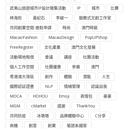
武夷山旅遊城市IP設計徵集活動
IP
城市
比賽
林海彤
黃紀石
李峻一
服務式文創工作室
共同創業空間-進駐申請
時尚
澳門時裝
MacaoFashion
MacauDesign
PopUPShop
FreeRegister
文化產業
澳門文化發展
活動場地租借
會議
講座
社團活動
個人工作空間
社團優惠
參展
澳門
粵港澳大灣區
創作
體驗
潛能
人生
國際認証證書
NLP
情緒管理
認識自我
MOCA
HOHOU
Emoji
表情包
豪豪
MGM
cMarket
感謝
ThankYou
共同抗疫
冰墩墩
品牌體驗中心
C分享
商機
創意
創業
葡語系國家