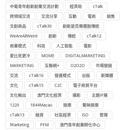
中葡青年創新創業交流計劃
經濟局
cTalk
跨領域交流
交流分享
互動
電商
銷售
文創商品
cTalk30
創新是否需擺脫傳統
WeAreAllWeird
創新
傳統
cTalk12
商業模式
科技
人工智能
電影
愛比死更冷
MOME
DIGITALMARKETING
MARKETING
互聯網+
O2O2O
市場營銷
交流
cTalk16
營運模式
出版
新媒體
文化
cTalk15
C2C
電子商貿平台
文化輸出
澳門文化經濟
攝影
主題IP展
1220
1844Macau
娛樂
驁映娛樂
cTalk13
融資
社區經濟
ISO
管理
Ｍarketing
PFM
澳門青年創業孵化中心