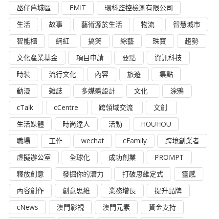
氹仔舊城區
EMIT
環科監控檢測有限公司
生活
故事
藝術源於生活
物流
智慧城市
智能櫃
網紅
搞笑
綜藝
珠寶
趨勢
文化產業基金
項目申請
要點
資訊科技
時裝
流行文化
內容
旅遊
集點
動漫
雜誌
多媒體設計
文化
涂鴉
cTalk
cCentre
跨領域交流
文創
生活媒體
時尚達人
活動
HOUHOU
職場
工作
wechat
cFamily
跨境創業者
虛擬辦公室
全球化
成功創業
PROMPT
釋放創意
發掘你的潛力
打破思維定式
靈感
內容創作
創意思維
業務增長
提升品牌
cNews
澳門影視
澳門元素
資金支持