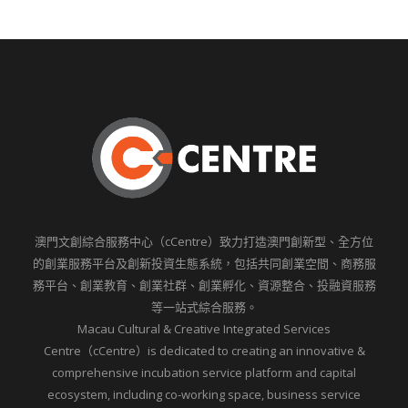
澳門文創綜合服務中心（cCentre）致力打造澳門創新型、全方位
的創業服務平台及創新投資生態系統，包括共同創業空間、商務服
務平台、創業教育、創業社群、創業孵化、資源整合、投融資服務
等一站式綜合服務。
Macau Cultural & Creative Integrated Services
Centre（cCentre）is dedicated to creating an innovative &
comprehensive incubation service platform and capital
ecosystem, including co-working space, business service