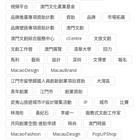
視頻平台
澳門文化產業基金
品牌推廣專項資助計劃
資助
品牌
市場拓展
品牌塑造專項資助計劃
澳門文創
澳門文創綜合服務中心
cCentre
文旅文創
文創工作營
澳門展覽
清華大學
回力
馬利
藝術
設計
深圳
文博會
報名
MacaoDesign
MacauBrand
江門市留學歸國人員創新創業項目資助
大灣區
青年創業
江門市
創業資助
武夷山旅遊城市IP設計徵集活動
IP
城市
比賽
林海彤
黃紀石
李峻一
服務式文創工作室
共同創業空間-進駐申請
時尚
澳門時裝
MacaoFashion
MacauDesign
PopUPShop