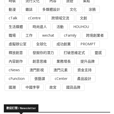
時裝
流行文化
內容
旅遊
集點
動漫
雜誌
多媒體設計
文化
涂鴉
cTalk
cCentre
跨領域交流
文創
生活媒體
時尚達人
活動
HOUHOU
職場
工作
wechat
cFamily
跨境創業者
虛擬辦公室
全球化
成功創業
PROMPT
釋放創意
發掘你的潛力
打破思維定式
靈感
內容創作
創意思維
業務增長
提升品牌
cNews
澳門影視
澳門元素
資金支持
cFunction
張藝謀
cCenter
產品設計
國潮
中國李寧
故宮
國貨品牌
歡迎訂閱 / Newsletter