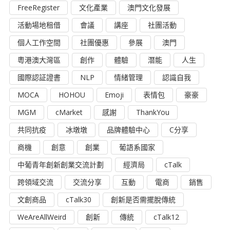
FreeRegister
文化產業
澳門文化發展
活動場地租借
會議
講座
社團活動
個人工作空間
社團優惠
參展
澳門
粵港澳大灣區
創作
體驗
潛能
人生
國際認証證書
NLP
情緒管理
認識自我
MOCA
HOHOU
Emoji
表情包
豪豪
MGM
cMarket
感謝
ThankYou
共同抗疫
冰墩墩
品牌體驗中心
C分享
商機
創意
創業
葡語系國家
中葡青年創新創業交流計劃
經濟局
cTalk
跨領域交流
交流分享
互動
電商
銷售
文創商品
cTalk30
創新是否需擺脫傳統
WeAreAllWeird
創新
傳統
cTalk12