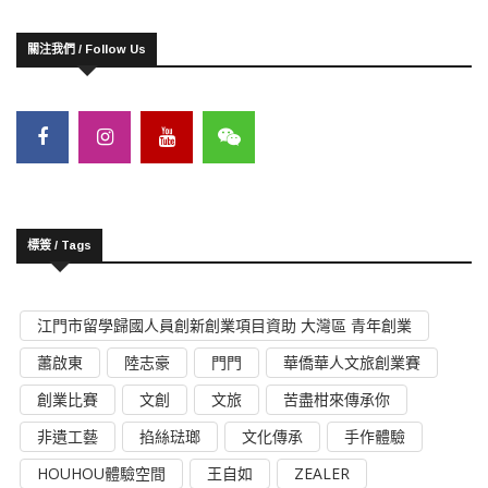
關注我們 / Follow Us
標簽 / Tags
江門市留學歸國人員創新創業項目資助 大灣區 青年創業
蕭啟東
陸志豪
門門
華僑華人文旅創業賽
創業比賽
文創
文旅
苦盡柑來傳承你
非遺工藝
掐絲琺瑯
文化傳承
手作體驗
HOUHOU體驗空間
王自如
ZEALER