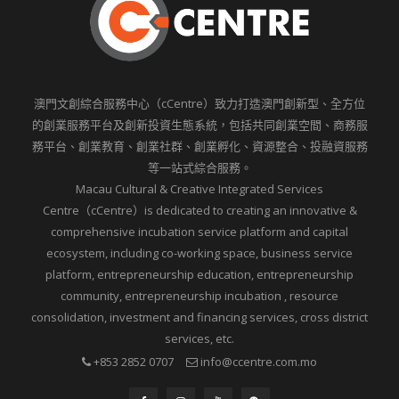
澳門文創綜合服務中心（cCentre）致力打造澳門創新型、全方位
的創業服務平台及創新投資生態系統，包括共同創業空間、商務服
務平台、創業教育、創業社群、創業孵化、資源整合、投融資服務
等一站式綜合服務。
Macau Cultural & Creative Integrated Services
Centre（cCentre）is dedicated to creating an innovative &
comprehensive incubation service platform and capital
ecosystem, including co-working space, business service
platform, entrepreneurship education, entrepreneurship
community, entrepreneurship incubation , resource
consolidation, investment and financing services, cross district
services, etc.
+853 2852 0707
info@ccentre.com.mo