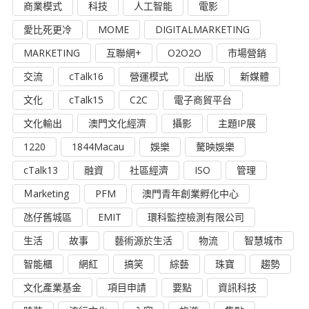
商業模式
科技
人工智能
電影
愛比死更冷
MOME
DIGITALMARKETING
MARKETING
互聯網+
O2O2O
市場營銷
交流
cTalk16
營運模式
出版
新媒體
文化
cTalk15
C2C
電子商貿平台
文化輸出
澳門文化經濟
攝影
主題IP展
1220
1844Macau
娛樂
驁映娛樂
cTalk13
融資
社區經濟
ISO
管理
Ｍarketing
PFM
澳門青年創業孵化中心
氹仔舊城區
EMIT
環科監控檢測有限公司
生活
故事
藝術源於生活
物流
智慧城市
智能櫃
網紅
搞笑
綜藝
珠寶
趨勢
文化產業基金
項目申請
要點
資訊科技