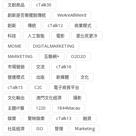
文創商品
cTalk30
創新是否需擺脫傳統
WeAreAllWeird
創新
傳統
cTalk12
商業模式
科技
人工智能
電影
愛比死更冷
MOME
DIGITALMARKETING
MARKETING
互聯網+
O2O2O
市場營銷
交流
cTalk16
營運模式
出版
新媒體
文化
cTalk15
C2C
電子商貿平台
文化輸出
澳門文化經濟
攝影
主題IP展
1220
1844Macau
娛樂
驁映娛樂
cTalk13
融資
社區經濟
ISO
管理
Ｍarketing