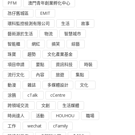
PFM
澳門青年創業孵化中心
氹仔舊城區
EMIT
環科監控檢測有限公司
生活
故事
藝術源於生活
物流
智慧城市
智能櫃
網紅
搞笑
綜藝
珠寶
趨勢
文化產業基金
項目申請
要點
資訊科技
時裝
流行文化
內容
旅遊
集點
動漫
雜誌
多媒體設計
文化
涂鴉
cTalk
cCentre
跨領域交流
文創
生活媒體
時尚達人
活動
HOUHOU
職場
工作
wechat
cFamily