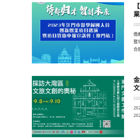
【
業
202
僑
暨
合
金
文
202
2
2