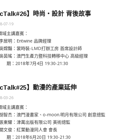
cTalk#26】時尚‧設計 背後故事
8-07-19
領域主講嘉賓：
李居明：Entwine 品牌經理
 吳嫦豔：裳時裝-LMD打辦工房 首席設計師
 吳茵瑤：澳門生產力暨科技轉移中心 高級經理
期：2018年7月4日 19:30-21:30
cTalk#25】動漫的產業延伸
8-03-26
領域主講嘉賓：
 胡智杰：澳門漫畫家、o-moon.明月有限公司 創意總監
 張東耀：津萬出版有限公司 美術總監
 關文俊：紅葉動漫同人會 會長
期：2018年6月20日 19:30-21:30