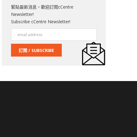
緊貼最新消息，歡迎訂閱cCentre
Newsletter!
Subscribe cCentre Newsletter!