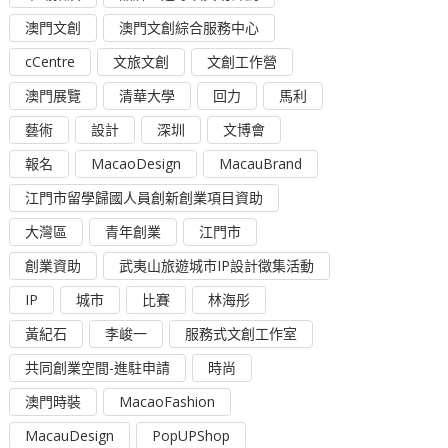
澳門文創
澳門文創綜合服務中心
cCentre
文旅文創
文創工作營
澳門展覽
清華大學
回力
馬利
藝術
設計
深圳
文博會
報名
MacaoDesign
MacauBrand
江門市留學歸國人員創新創業項目資助
大灣區
青年創業
江門市
創業資助
武夷山旅遊城市IP設計徵集活動
IP
城市
比賽
林海彤
黃紀石
李峻一
服務式文創工作室
共同創業空間-進駐申請
時尚
澳門時裝
MacaoFashion
MacauDesign
PopUPShop