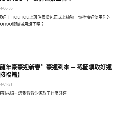
4-06-06
家好！ HOUHOU上班族表情包正式上線啦！你準備好使用你的
OUHOU版職場用語了嗎？
龍年豪豪迎新春〞豪運到來 ─ 截圖領取好運
接福篇】
4-01-31
運到來囉~ 讓我看看你領取了什麼好運