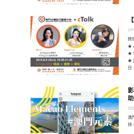
【
201
跨
★ 
★ 
★ 
日 
影
助
202
澳
持