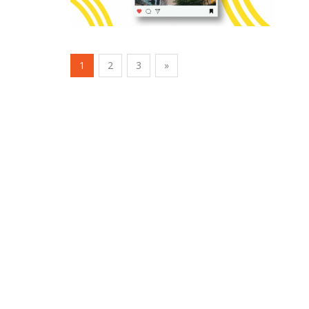
(current)
1
2
3
»