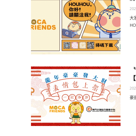
202
大
H
〝
【
202
豪