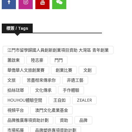
標簽 / Tags
江門市留學歸國人員創新創業項目資助 大灣區 青年創業
蕭啟東
陸志豪
門門
華僑華人文旅創業賽
創業比賽
文創
文旅
苦盡柑來傳承你
非遺工藝
掐絲琺瑯
文化傳承
手作體驗
HOUHOU體驗空間
王自如
ZEALER
視頻平台
澳門文化產業基金
品牌推廣專項資助計劃
資助
品牌
市場拓展
品牌塑造專項資助計劃