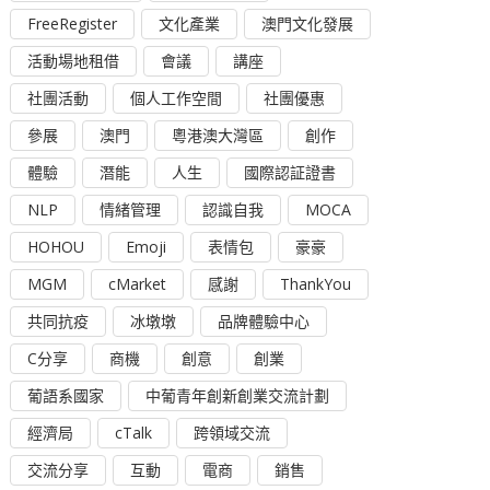
FreeRegister
文化產業
澳門文化發展
活動場地租借
會議
講座
社團活動
個人工作空間
社團優惠
參展
澳門
粵港澳大灣區
創作
體驗
潛能
人生
國際認証證書
NLP
情緒管理
認識自我
MOCA
HOHOU
Emoji
表情包
豪豪
MGM
cMarket
感謝
ThankYou
共同抗疫
冰墩墩
品牌體驗中心
C分享
商機
創意
創業
葡語系國家
中葡青年創新創業交流計劃
經濟局
cTalk
跨領域交流
交流分享
互動
電商
銷售