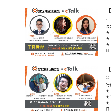
【
201
跨
★ 
★
★
日 
【
201
跨
★
★
★
日 