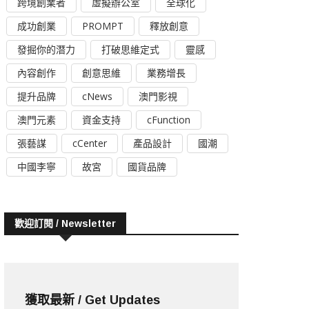
跨境創業者
虛擬辦公室
全球化
成功創業
PROMPT
釋放創意
發掘你的潛力
打破思維定式
靈感
內容創作
創意思維
業務增長
提升品牌
cNews
澳門影視
澳門元素
資金支持
cFunction
張藝謀
cCenter
產品設計
國潮
中國李寧
故宮
國貨品牌
歡迎訂閱 / Newsletter
獲取最新 / Get Updates