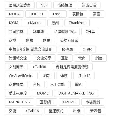
國際認証證書
NLP
情緒管理
認識自我
MOCA
HOHOU
Emoji
表情包
豪豪
MGM
cMarket
感謝
ThankYou
共同抗疫
冰墩墩
品牌體驗中心
C分享
商機
創意
創業
葡語系國家
中葡青年創新創業交流計劃
經濟局
cTalk
跨領域交流
交流分享
互動
電商
銷售
文創商品
cTalk30
創新是否需擺脫傳統
WeAreAllWeird
創新
傳統
cTalk12
商業模式
科技
人工智能
電影
愛比死更冷
MOME
DIGITALMARKETING
MARKETING
互聯網+
O2O2O
市場營銷
交流
cTalk16
營運模式
出版
新媒體