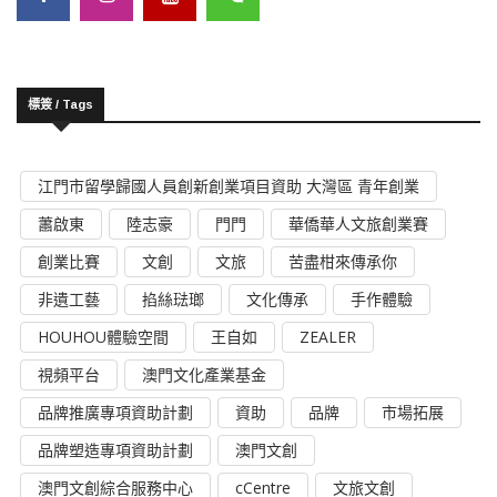
標簽 / Tags
江門市留學歸國人員創新創業項目資助 大灣區 青年創業
蕭啟東
陸志豪
門門
華僑華人文旅創業賽
創業比賽
文創
文旅
苦盡柑來傳承你
非遺工藝
掐絲琺瑯
文化傳承
手作體驗
HOUHOU體驗空間
王自如
ZEALER
視頻平台
澳門文化產業基金
品牌推廣專項資助計劃
資助
品牌
市場拓展
品牌塑造專項資助計劃
澳門文創
澳門文創綜合服務中心
cCentre
文旅文創