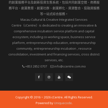
的創業服務平台及創新投資生態系統，包括共同創業空間、商務服
務平台、創業教育、創業社群、創業孵化、資源整合、投融資服務
等一站式綜合服務。
Macau Cultural & Creative Integrated Services
Centre（cCentre）is dedicated to creating an innovative &
comprehensive incubation service platform and capital
ecosystem, including co-working space, business service
platform, entrepreneurship education, entrepreneurship
community, entrepreneurship incubation , resource
consolidation, investment and financing services, cross district
services, etc.
+853 2852 0707
info@ccentre.com.mo
Copyright © 2016 ~ 2026 cCentre. All Rights Reserved.
Powered by
Uniquecode
.