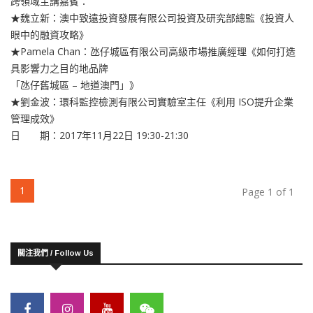
跨領域主講嘉賓：
★魏立新：澳中致遠投資發展有限公司投資及研究部總監《投資人
眼中的融資攻略》
★Pamela Chan：氹仔城區有限公司高級市場推廣經理《如何打造
具影響力之目的地品牌
「氹仔舊城區 – 地道澳門」》
★劉金波：環科監控檢測有限公司實驗室主任《利用 ISO提升企業
管理成效》
日 期：2017年11月22日 19:30-21:30
(current)
1
Page 1 of 1
關注我們 / Follow Us