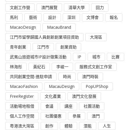
文創工作營
澳門展覽
清華大學
回力
馬利
藝術
設計
深圳
文博會
報名
MacaoDesign
MacauBrand
江門市留學歸國人員創新創業項目資助
大灣區
青年創業
江門市
創業資助
武夷山旅遊城市IP設計徵集活動
IP
城市
比賽
林海彤
黃紀石
李峻一
服務式文創工作室
共同創業空間-進駐申請
時尚
澳門時裝
MacaoFashion
MacauDesign
PopUPShop
FreeRegister
文化產業
澳門文化發展
活動場地租借
會議
講座
社團活動
個人工作空間
社團優惠
參展
澳門
粵港澳大灣區
創作
體驗
潛能
人生