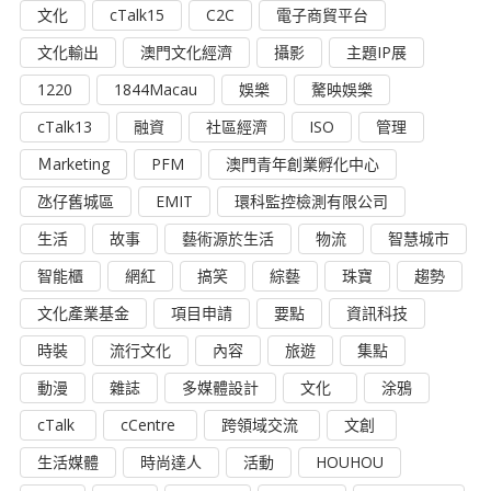
文化
cTalk15
C2C
電子商貿平台
文化輸出
澳門文化經濟
攝影
主題IP展
1220
1844Macau
娛樂
驁映娛樂
cTalk13
融資
社區經濟
ISO
管理
Ｍarketing
PFM
澳門青年創業孵化中心
氹仔舊城區
EMIT
環科監控檢測有限公司
生活
故事
藝術源於生活
物流
智慧城市
智能櫃
網紅
搞笑
綜藝
珠寶
趨勢
文化產業基金
項目申請
要點
資訊科技
時裝
流行文化
內容
旅遊
集點
動漫
雜誌
多媒體設計
文化
涂鴉
cTalk
cCentre
跨領域交流
文創
生活媒體
時尚達人
活動
HOUHOU