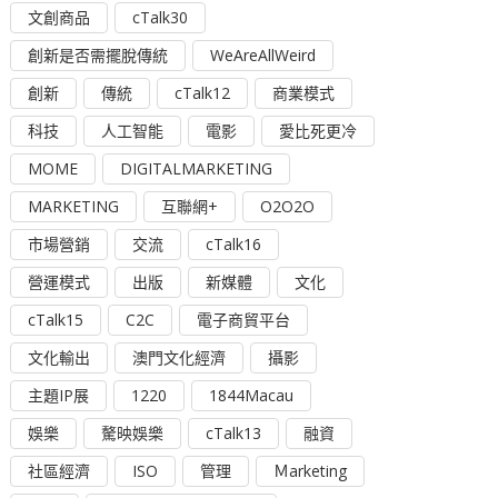
文創商品
cTalk30
創新是否需擺脫傳統
WeAreAllWeird
創新
傳統
cTalk12
商業模式
科技
人工智能
電影
愛比死更冷
MOME
DIGITALMARKETING
MARKETING
互聯網+
O2O2O
市場營銷
交流
cTalk16
營運模式
出版
新媒體
文化
cTalk15
C2C
電子商貿平台
文化輸出
澳門文化經濟
攝影
主題IP展
1220
1844Macau
娛樂
驁映娛樂
cTalk13
融資
社區經濟
ISO
管理
Ｍarketing