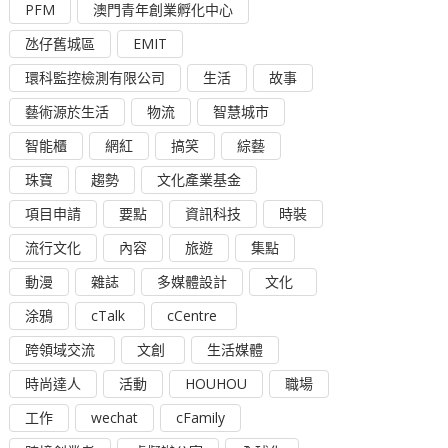
PFM
澳門青年創業孵化中心
氹仔舊城區
EMIT
環科監控檢測有限公司
生活
故事
藝術源於生活
物流
智慧城市
智能櫃
網紅
搞笑
綜藝
珠寶
趨勢
文化產業基金
項目申請
要點
資訊科技
時裝
流行文化
內容
旅遊
集點
動漫
雜誌
多媒體設計
文化
涂鴉
cTalk
cCentre
跨領域交流
文創
生活媒體
時尚達人
活動
HOUHOU
職場
工作
wechat
cFamily