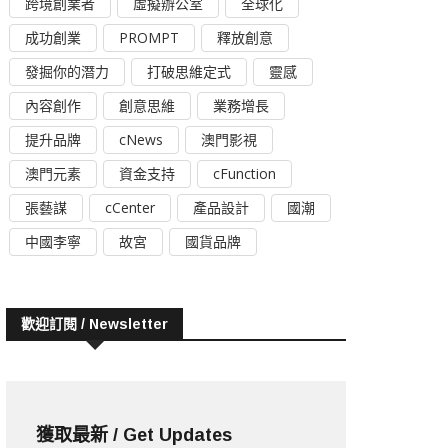
跨境創業者
虛擬辦公室
全球化
成功創業
PROMPT
釋放創意
發掘你的潛力
打破思維定式
靈感
內容創作
創意思維
業務增長
提升品牌
cNews
澳門影視
澳門元素
資金支持
cFunction
張藝謀
cCenter
產品設計
國潮
中國李寧
故宮
國貨品牌
歡迎訂閱 / Newsletter
獲取最新 / Get Updates