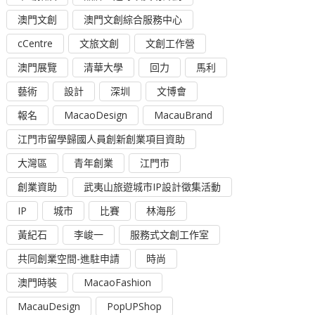
澳門文創
澳門文創綜合服務中心
cCentre
文旅文創
文創工作營
澳門展覽
清華大學
回力
馬利
藝術
設計
深圳
文博會
報名
MacaoDesign
MacauBrand
江門市留學歸國人員創新創業項目資助
大灣區
青年創業
江門市
創業資助
武夷山旅遊城市IP設計徵集活動
IP
城市
比賽
林海彤
黃紀石
李峻一
服務式文創工作室
共同創業空間-進駐申請
時尚
澳門時裝
MacaoFashion
MacauDesign
PopUPShop