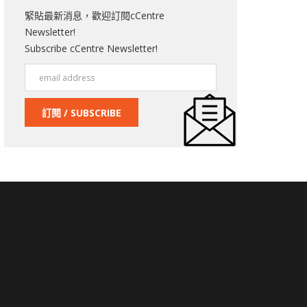
緊貼最新消息，歡迎訂閱cCentre
Newsletter!
Subscribe cCentre Newsletter!