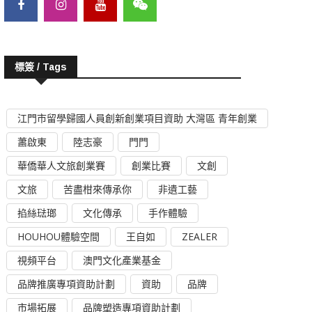
標簽 / Tags
江門市留學歸國人員創新創業項目資助 大灣區 青年創業
蕭啟東
陸志豪
門門
華僑華人文旅創業賽
創業比賽
文創
文旅
苦盡柑來傳承你
非遺工藝
掐絲琺瑯
文化傳承
手作體驗
HOUHOU體驗空間
王自如
ZEALER
視頻平台
澳門文化產業基金
品牌推廣專項資助計劃
資助
品牌
市場拓展
品牌塑造專項資助計劃