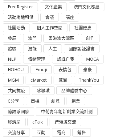
FreeRegister
文化產業
澳門文化發展
活動場地租借
會議
講座
社團活動
個人工作空間
社團優惠
參展
澳門
粵港澳大灣區
創作
體驗
潛能
人生
國際認証證書
NLP
情緒管理
認識自我
MOCA
HOHOU
Emoji
表情包
豪豪
MGM
cMarket
感謝
ThankYou
共同抗疫
冰墩墩
品牌體驗中心
C分享
商機
創意
創業
葡語系國家
中葡青年創新創業交流計劃
經濟局
cTalk
跨領域交流
交流分享
互動
電商
銷售