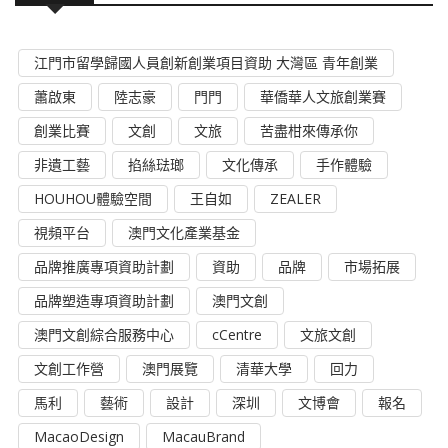
江門市留學歸國人員創新創業項目資助 大灣區 青年創業
蕭啟東
陸志豪
門門
華僑華人文旅創業賽
創業比賽
文創
文旅
苦盡柑來傳承你
非遺工藝
掐絲琺瑯
文化傳承
手作體驗
HOUHOU體驗空間
王自如
ZEALER
視頻平台
澳門文化產業基金
品牌推廣專項資助計劃
資助
品牌
市場拓展
品牌塑造專項資助計劃
澳門文創
澳門文創綜合服務中心
cCentre
文旅文創
文創工作營
澳門展覽
清華大學
回力
馬利
藝術
設計
深圳
文博會
報名
MacaoDesign
MacauBrand