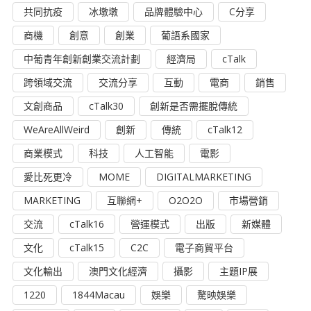
共同抗疫
冰墩墩
品牌體驗中心
C分享
商機
創意
創業
葡語系國家
中葡青年創新創業交流計劃
經濟局
cTalk
跨領域交流
交流分享
互動
電商
銷售
文創商品
cTalk30
創新是否需擺脫傳統
WeAreAllWeird
創新
傳統
cTalk12
商業模式
科技
人工智能
電影
愛比死更冷
MOME
DIGITALMARKETING
MARKETING
互聯網+
O2O2O
市場營銷
交流
cTalk16
營運模式
出版
新媒體
文化
cTalk15
C2C
電子商貿平台
文化輸出
澳門文化經濟
攝影
主題IP展
1220
1844Macau
娛樂
驁映娛樂