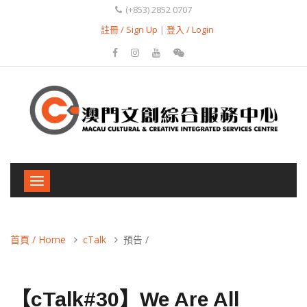
(+853) 2852 0707
註冊 / Sign Up
|
登入 / Login
Toggle
navigation
首頁 / Home
cTalk
預告 /
【cTalk#30】We Are All