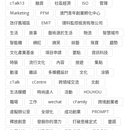
cTalk13
融資
社區經濟
ISO
管理
Ｍarketing
PFM
澳門青年創業孵化中心
氹仔舊城區
EMIT
環科監控檢測有限公司
生活
故事
藝術源於生活
物流
智慧城市
智能櫃
網紅
搞笑
綜藝
珠寶
趨勢
文化產業基金
項目申請
要點
資訊科技
時裝
流行文化
內容
旅遊
集點
動漫
雜誌
多媒體設計
文化
涂鴉
cTalk
cCentre
跨領域交流
文創
生活媒體
時尚達人
活動
HOUHOU
職場
工作
wechat
cFamily
跨境創業者
虛擬辦公室
全球化
成功創業
PROMPT
釋放創意
發掘你的潛力
打破思維定式
靈感