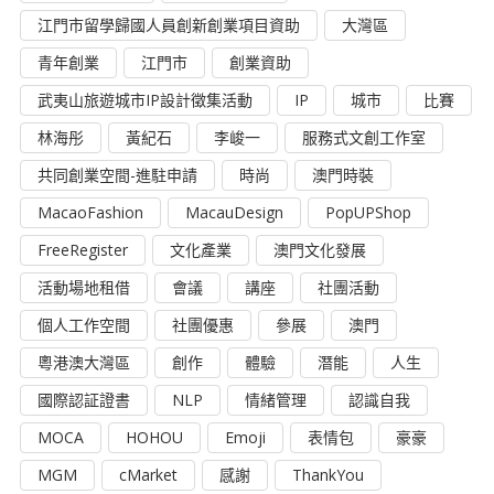
江門市留學歸國人員創新創業項目資助
大灣區
青年創業
江門市
創業資助
武夷山旅遊城市IP設計徵集活動
IP
城市
比賽
林海彤
黃紀石
李峻一
服務式文創工作室
共同創業空間-進駐申請
時尚
澳門時裝
MacaoFashion
MacauDesign
PopUPShop
FreeRegister
文化產業
澳門文化發展
活動場地租借
會議
講座
社團活動
個人工作空間
社團優惠
參展
澳門
粵港澳大灣區
創作
體驗
潛能
人生
國際認証證書
NLP
情緒管理
認識自我
MOCA
HOHOU
Emoji
表情包
豪豪
MGM
cMarket
感謝
ThankYou